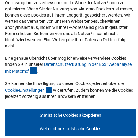
Onlineangebot zu verbessern und im Sinne der Nutzer*innen zu
Erklärung zur Barrierefreiheit
optimieren. Wenn Sie der Nutzung von Matomo-Cookieszustimmen,
können diese Cookies auf Ihrem Endgerät gespeichert werden. Wir
Barriere melden
werten das Verhalten von unseren Webseitenbesucher*innen
DFG-aktuell
anonymisiert aus, indem wir ihre IP-Adresse lediglich in gekürzter
Form erheben. Sie können von uns als Nutzer*in somit nicht
identifiziert werden. Eine Weitergabe Ihrer Daten an Dritte erfolgt
Erhalten Sie Neuigkeiten aus der DFG direkt in Ihr Mailpostfach oder
nicht.
schauen Sie sich die Ausgaben online an.
Eine genaue Übersicht über möglicherweise verwendete Cookies
finden Sie in unserer
Datenschutzerklärung in der Box "Webanalyse
Zum Newsletter
(Anchor Link)
mit Matomo
"
.
Sie können die Einwilligung zu diesen Cookies jederzeit über die
(interner Link)
Cookie-Einstellunge
n
widerrufen. Zudem können Sie die Cookies
jederzeit vorzeitig aus ihren Browsern entfernen.
Impressum
Datenschutz
Cookie-Einstellungen
Kontakt
Service
© 2026 DFG
Statistische Cookies akzeptieren
Weiter ohne statistische Cookies
Zum Anfang 