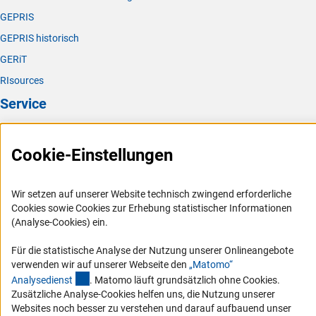
GEPRIS
GEPRIS historisch
GERiT
RIsources
Service
Presse
Cookie-Einstellungen
FAQ
Karriere
Wir setzen auf unserer Website technisch zwingend erforderliche
Logo und Corporate Design
Cookies sowie Cookies zur Erhebung statistischer Informationen
RSS-Feeds
(Analyse-Cookies) ein.
Compliance
Für die statistische Analyse der Nutzung unserer Onlineangebote
Vergabeverfahren
verwenden wir auf unserer Webseite den
„Matomo“
(externer Link)
Analysediens
t
. Matomo läuft grundsätzlich ohne Cookies.
Barrierefreiheit
Zusätzliche Analyse-Cookies helfen uns, die Nutzung unserer
Websites noch besser zu verstehen und darauf aufbauend unser
Service und Informationen für Menschen mit Behinderungen