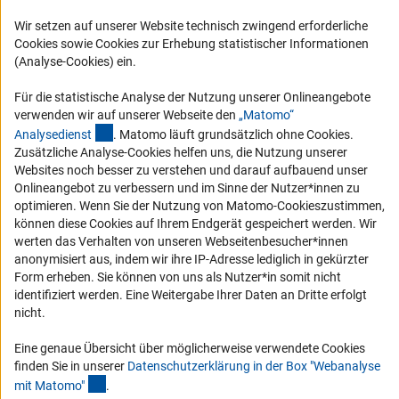
FAQ
Wir setzen auf unserer Website technisch zwingend erforderliche
Karriere
Cookies sowie Cookies zur Erhebung statistischer Informationen
Logo und Corporate Design
(Analyse-Cookies) ein.
RSS-Feeds
Für die statistische Analyse der Nutzung unserer Onlineangebote
Compliance
verwenden wir auf unserer Webseite den
„Matomo“
(externer Link)
Analysediens
t
. Matomo läuft grundsätzlich ohne Cookies.
Vergabeverfahren
Zusätzliche Analyse-Cookies helfen uns, die Nutzung unserer
Barrierefreiheit
Websites noch besser zu verstehen und darauf aufbauend unser
Onlineangebot zu verbessern und im Sinne der Nutzer*innen zu
optimieren. Wenn Sie der Nutzung von Matomo-Cookieszustimmen,
Service und Informationen für Menschen mit Behinderungen
können diese Cookies auf Ihrem Endgerät gespeichert werden. Wir
Erklärung zur Barrierefreiheit
werten das Verhalten von unseren Webseitenbesucher*innen
anonymisiert aus, indem wir ihre IP-Adresse lediglich in gekürzter
Barriere melden
Form erheben. Sie können von uns als Nutzer*in somit nicht
DFG-aktuell
identifiziert werden. Eine Weitergabe Ihrer Daten an Dritte erfolgt
nicht.
Erhalten Sie Neuigkeiten aus der DFG direkt in Ihr Mailpostfach oder
schauen Sie sich die Ausgaben online an.
Eine genaue Übersicht über möglicherweise verwendete Cookies
finden Sie in unserer
Datenschutzerklärung in der Box "Webanalyse
(Anchor Link)
mit Matomo
"
.