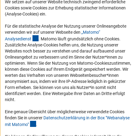
Wir setzen auf unserer Website technisch zwingend erforderliche
Karriere
Cookies sowie Cookies zur Erhebung statistischer Informationen
Logo und Corporate Design
(Analyse-Cookies) ein.
RSS-Feeds
Für die statistische Analyse der Nutzung unserer Onlineangebote
Compliance
verwenden wir auf unserer Webseite den
„Matomo“
(externer Link)
Analysediens
t
. Matomo läuft grundsätzlich ohne Cookies.
Vergabeverfahren
Zusätzliche Analyse-Cookies helfen uns, die Nutzung unserer
Barrierefreiheit
Websites noch besser zu verstehen und darauf aufbauend unser
Onlineangebot zu verbessern und im Sinne der Nutzer*innen zu
optimieren. Wenn Sie der Nutzung von Matomo-Cookieszustimmen,
Service und Informationen für Menschen mit Behinderungen
können diese Cookies auf Ihrem Endgerät gespeichert werden. Wir
Erklärung zur Barrierefreiheit
werten das Verhalten von unseren Webseitenbesucher*innen
anonymisiert aus, indem wir ihre IP-Adresse lediglich in gekürzter
Barriere melden
Form erheben. Sie können von uns als Nutzer*in somit nicht
DFG-aktuell
identifiziert werden. Eine Weitergabe Ihrer Daten an Dritte erfolgt
nicht.
Erhalten Sie Neuigkeiten aus der DFG direkt in Ihr Mailpostfach oder
schauen Sie sich die Ausgaben online an.
Eine genaue Übersicht über möglicherweise verwendete Cookies
finden Sie in unserer
Datenschutzerklärung in der Box "Webanalyse
(Anchor Link)
mit Matomo
"
.
Zum Newsletter