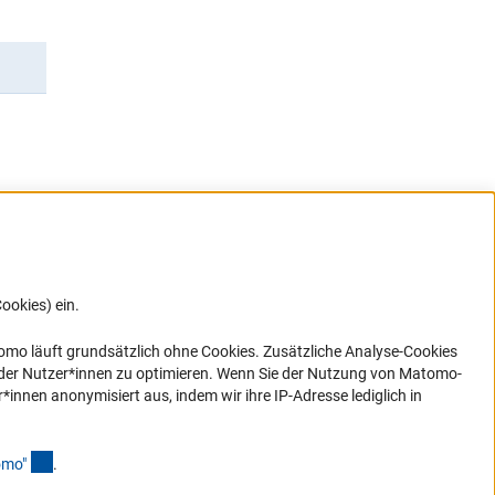
ookies) ein.
G direkt
e sich
ner Link)
omo läuft grundsätzlich ohne Cookies. Zusätzliche Analyse-Cookies
 der Nutzer*innen zu optimieren. Wenn Sie der Nutzung von Matomo-
nen anonymisiert aus, indem wir ihre IP-Adresse lediglich in
(Anchor Link)
omo
"
.