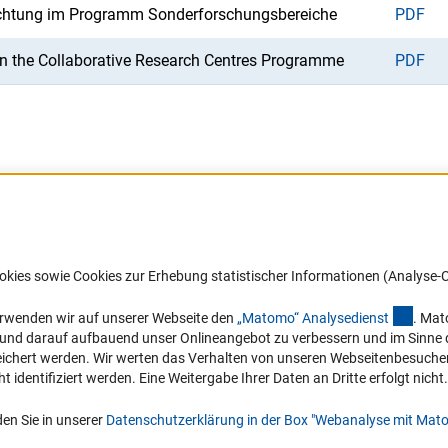
tachtung im Programm Sonderforschungsbereiche
PDF
 in the Collaborative Research Centres Programme
PDF
Barrierefreiheit
DFG-aktuell
okies sowie Cookies zur Erhebung statistischer Informationen (Analyse-C
Service und Informationen für Menschen
Erhalten Sie Neuigkeiten aus der DF
mit Behinderungen
in Ihr Mailpostfach oder schauen Si
(exter
erwenden wir auf unserer Webseite den
„Matomo“ Analysediens
t
. Mat
die Ausgaben online an.
n und darauf aufbauend unser Onlineangebot zu verbessern und im Sinne
Erklärung zur Barrierefreiheit
hert werden. Wir werten das Verhalten von unseren Webseitenbesucher*in
Barriere melden
identifiziert werden. Eine Weitergabe Ihrer Daten an Dritte erfolgt nicht.
Zum Newsletter
en Sie in unserer
Datenschutzerklärung in der Box "Webanalyse mit Mat