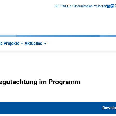
GEPRIS
GERiT
RIsources
elan
Presse
EN
bluesk
mas
i
e Projekte
Aktuelles
-Begutachtung im Programm
Downlo