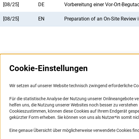
[08/25]
DE
Vorbereitung einer Vor-Ort-Begu
[08/25]
EN
Preparation of an On-Site Review
Cookie-Einstellungen
Weitere Websites und
Service
Informationssysteme
Wir setzen auf unserer Website technisch zwingend erforderliche Co
Presse
Portal Wissenschaftliche Integrität
Für die statistische Analyse der Nutzung unserer Onlineangebote v
FAQ
helfen uns, die Nutzung unserer Websites noch besser zu verstehe
GEPRIS
Karriere
Cookieszustimmen, können diese Cookies auf Ihrem Endgerät gespeic
GEPRIS historisch
Logo und Corporate Design
gekürzter Form erheben. Sie können von uns als Nutzer*in somit nicht 
GERiT
RSS-Feeds
Eine genaue Übersicht über möglicherweise verwendete Cookies find
RIsources
Compliance