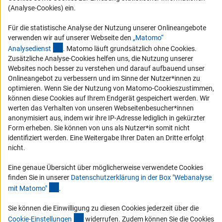
Logo und Corporate Design
(Analyse-Cookies) ein.
RSS-Feeds
Für die statistische Analyse der Nutzung unserer Onlineangebote
Compliance
verwenden wir auf unserer Webseite den
„Matomo“
(externer Link)
Analysediens
t
. Matomo läuft grundsätzlich ohne Cookies.
Vergabeverfahren
Zusätzliche Analyse-Cookies helfen uns, die Nutzung unserer
Barrierefreiheit
Websites noch besser zu verstehen und darauf aufbauend unser
Onlineangebot zu verbessern und im Sinne der Nutzer*innen zu
optimieren. Wenn Sie der Nutzung von Matomo-Cookieszustimmen,
Service und Informationen für Menschen mit Behinderungen
können diese Cookies auf Ihrem Endgerät gespeichert werden. Wir
Erklärung zur Barrierefreiheit
werten das Verhalten von unseren Webseitenbesucher*innen
anonymisiert aus, indem wir ihre IP-Adresse lediglich in gekürzter
Barriere melden
Form erheben. Sie können von uns als Nutzer*in somit nicht
DFG-aktuell
identifiziert werden. Eine Weitergabe Ihrer Daten an Dritte erfolgt
nicht.
Erhalten Sie Neuigkeiten aus der DFG direkt in Ihr Mailpostfach oder
schauen Sie sich die Ausgaben online an.
Eine genaue Übersicht über möglicherweise verwendete Cookies
finden Sie in unserer
Datenschutzerklärung in der Box "Webanalyse
(Anchor Link)
mit Matomo
"
.
Zum Newsletter
Sie können die Einwilligung zu diesen Cookies jederzeit über die
(interner Link)
Cookie-Einstellunge
n
widerrufen. Zudem können Sie die Cookies