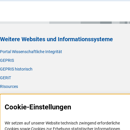
Weitere Websites und Informationssysteme
Portal Wissenschaftliche Integrität
GEPRIS
GEPRIS historisch
GERiT
RIsources
Service
Cookie-Einstellungen
Presse
FAQ
Wir setzen auf unserer Website technisch zwingend erforderliche
Karriere
Cookies sowie Cookies zur Erhebung statistischer Informationen