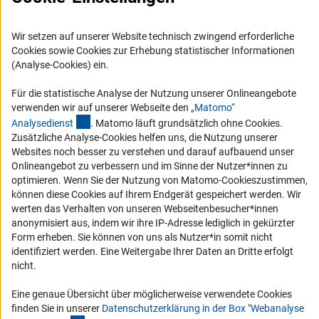
Presse
FAQ
Wir setzen auf unserer Website technisch zwingend erforderliche
Karriere
Cookies sowie Cookies zur Erhebung statistischer Informationen
Logo und Corporate Design
(Analyse-Cookies) ein.
RSS-Feeds
Für die statistische Analyse der Nutzung unserer Onlineangebote
Compliance
verwenden wir auf unserer Webseite den
„Matomo“
(externer Link)
Analysediens
t
. Matomo läuft grundsätzlich ohne Cookies.
Vergabeverfahren
Zusätzliche Analyse-Cookies helfen uns, die Nutzung unserer
Barrierefreiheit
Websites noch besser zu verstehen und darauf aufbauend unser
Onlineangebot zu verbessern und im Sinne der Nutzer*innen zu
optimieren. Wenn Sie der Nutzung von Matomo-Cookieszustimmen,
Service und Informationen für Menschen mit Behinderungen
können diese Cookies auf Ihrem Endgerät gespeichert werden. Wir
Erklärung zur Barrierefreiheit
werten das Verhalten von unseren Webseitenbesucher*innen
anonymisiert aus, indem wir ihre IP-Adresse lediglich in gekürzter
Barriere melden
Form erheben. Sie können von uns als Nutzer*in somit nicht
DFG-aktuell
identifiziert werden. Eine Weitergabe Ihrer Daten an Dritte erfolgt
nicht.
Erhalten Sie Neuigkeiten aus der DFG direkt in Ihr Mailpostfach oder
schauen Sie sich die Ausgaben online an.
Eine genaue Übersicht über möglicherweise verwendete Cookies
finden Sie in unserer
Datenschutzerklärung in der Box "Webanalyse