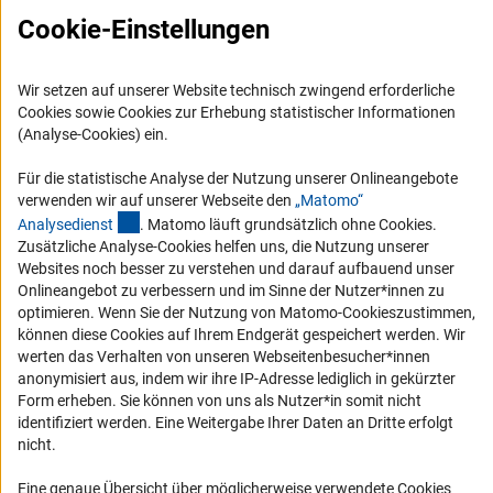
Cookie-Einstellungen
Presse
FAQ
Wir setzen auf unserer Website technisch zwingend erforderliche
Karriere
Cookies sowie Cookies zur Erhebung statistischer Informationen
Logo und Corporate Design
(Analyse-Cookies) ein.
RSS-Feeds
Für die statistische Analyse der Nutzung unserer Onlineangebote
Compliance
verwenden wir auf unserer Webseite den
„Matomo“
(externer Link)
Analysediens
t
. Matomo läuft grundsätzlich ohne Cookies.
Vergabeverfahren
Zusätzliche Analyse-Cookies helfen uns, die Nutzung unserer
Barrierefreiheit
Websites noch besser zu verstehen und darauf aufbauend unser
Onlineangebot zu verbessern und im Sinne der Nutzer*innen zu
optimieren. Wenn Sie der Nutzung von Matomo-Cookieszustimmen,
Service und Informationen für Menschen mit Behinderungen
können diese Cookies auf Ihrem Endgerät gespeichert werden. Wir
Erklärung zur Barrierefreiheit
werten das Verhalten von unseren Webseitenbesucher*innen
anonymisiert aus, indem wir ihre IP-Adresse lediglich in gekürzter
Barriere melden
Form erheben. Sie können von uns als Nutzer*in somit nicht
DFG-aktuell
identifiziert werden. Eine Weitergabe Ihrer Daten an Dritte erfolgt
nicht.
Erhalten Sie Neuigkeiten aus der DFG direkt in Ihr Mailpostfach oder
schauen Sie sich die Ausgaben online an.
Eine genaue Übersicht über möglicherweise verwendete Cookies