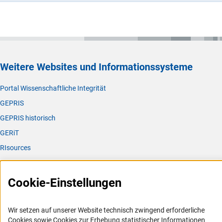
Weitere Websites und Informationssysteme
Portal Wissenschaftliche Integrität
GEPRIS
GEPRIS historisch
GERiT
RIsources
Service
Cookie-Einstellungen
Presse
FAQ
Wir setzen auf unserer Website technisch zwingend erforderliche
Karriere
Cookies sowie Cookies zur Erhebung statistischer Informationen