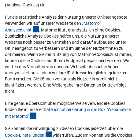
Logo und Corporate Design
(Analyse-Cookies) ein.
RSS-Feeds
Für die statistische Analyse der Nutzung unserer Onlineangebote
Compliance
verwenden wir auf unserer Webseite den
„Matomo“
(externer Link)
Analysediens
t
. Matomo läuft grundsätzlich ohne Cookies.
Vergabeverfahren
Zusätzliche Analyse-Cookies helfen uns, die Nutzung unserer
Barrierefreiheit
Websites noch besser zu verstehen und darauf aufbauend unser
Onlineangebot zu verbessern und im Sinne der Nutzer*innen zu
optimieren. Wenn Sie der Nutzung von Matomo-Cookieszustimmen,
Service und Informationen für Menschen mit Behinderungen
können diese Cookies auf Ihrem Endgerät gespeichert werden. Wir
Erklärung zur Barrierefreiheit
werten das Verhalten von unseren Webseitenbesucher*innen
anonymisiert aus, indem wir ihre IP-Adresse lediglich in gekürzter
Barriere melden
Form erheben. Sie können von uns als Nutzer*in somit nicht
DFG-aktuell
identifiziert werden. Eine Weitergabe Ihrer Daten an Dritte erfolgt
nicht.
Erhalten Sie Neuigkeiten aus der DFG direkt in Ihr Mailpostfach oder
schauen Sie sich die Ausgaben online an.
Eine genaue Übersicht über möglicherweise verwendete Cookies
finden Sie in unserer
Datenschutzerklärung in der Box "Webanalyse
(Anchor Link)
mit Matomo
"
.
Zum Newsletter
Sie können die Einwilligung zu diesen Cookies jederzeit über die
(interner Link)
Cookie-Einstellunge
n
widerrufen. Zudem können Sie die Cookies