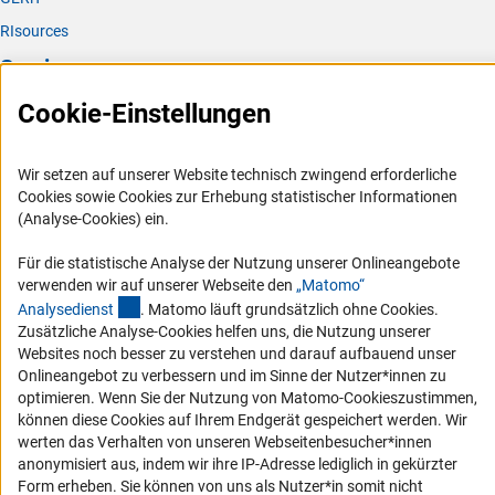
RIsources
Service
Cookie-Einstellungen
Presse
FAQ
Wir setzen auf unserer Website technisch zwingend erforderliche
Karriere
Cookies sowie Cookies zur Erhebung statistischer Informationen
Logo und Corporate Design
(Analyse-Cookies) ein.
RSS-Feeds
Für die statistische Analyse der Nutzung unserer Onlineangebote
Compliance
verwenden wir auf unserer Webseite den
„Matomo“
(externer Link)
Analysediens
t
. Matomo läuft grundsätzlich ohne Cookies.
Vergabeverfahren
Zusätzliche Analyse-Cookies helfen uns, die Nutzung unserer
Barrierefreiheit
Websites noch besser zu verstehen und darauf aufbauend unser
Onlineangebot zu verbessern und im Sinne der Nutzer*innen zu
Service und Informationen für Menschen mit Behinderungen
optimieren. Wenn Sie der Nutzung von Matomo-Cookieszustimmen,
können diese Cookies auf Ihrem Endgerät gespeichert werden. Wir
Erklärung zur Barrierefreiheit
werten das Verhalten von unseren Webseitenbesucher*innen
Barriere melden
anonymisiert aus, indem wir ihre IP-Adresse lediglich in gekürzter
Form erheben. Sie können von uns als Nutzer*in somit nicht