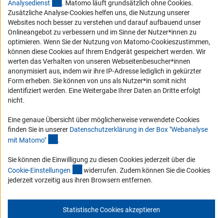
(externer Link)
Analysediens
t
. Matomo läuft grundsätzlich ohne Cookies.
Vergabeverfahren
Zusätzliche Analyse-Cookies helfen uns, die Nutzung unserer
Barrierefreiheit
Websites noch besser zu verstehen und darauf aufbauend unser
Onlineangebot zu verbessern und im Sinne der Nutzer*innen zu
optimieren. Wenn Sie der Nutzung von Matomo-Cookieszustimmen,
Service und Informationen für Menschen mit Behinderungen
können diese Cookies auf Ihrem Endgerät gespeichert werden. Wir
Erklärung zur Barrierefreiheit
werten das Verhalten von unseren Webseitenbesucher*innen
anonymisiert aus, indem wir ihre IP-Adresse lediglich in gekürzter
Barriere melden
Form erheben. Sie können von uns als Nutzer*in somit nicht
DFG-aktuell
identifiziert werden. Eine Weitergabe Ihrer Daten an Dritte erfolgt
nicht.
Erhalten Sie Neuigkeiten aus der DFG direkt in Ihr Mailpostfach oder
Eine genaue Übersicht über möglicherweise verwendete Cookies
schauen Sie sich die Ausgaben online an.
finden Sie in unserer
Datenschutzerklärung in der Box "Webanalyse
(Anchor Link)
mit Matomo
"
.
Zum Newsletter
Sie können die Einwilligung zu diesen Cookies jederzeit über die
(interner Link)
Cookie-Einstellunge
n
widerrufen. Zudem können Sie die Cookies
jederzeit vorzeitig aus ihren Browsern entfernen.
Impressum
Datenschutz
Cookie-Einstellungen
Kontakt
Statistische Cookies akzeptieren
Service