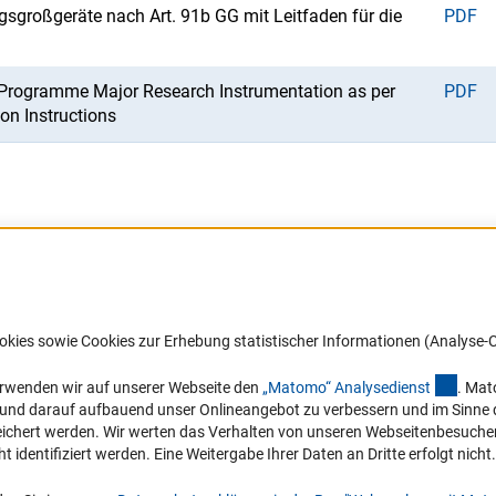
gsgroßgeräte nach Art. 91b GG mit Leitfaden für die
PDF
e Programme Major Research Instrumentation as per
PDF
on Instructions
Barrierefreiheit
DFG-aktuell
okies sowie Cookies zur Erhebung statistischer Informationen (Analyse-C
Service und Informationen für Menschen
Erhalten Sie Neuigkeiten aus der DF
mit Behinderungen
in Ihr Mailpostfach oder schauen Si
(exter
erwenden wir auf unserer Webseite den
„Matomo“ Analysediens
t
. Mat
die Ausgaben online an.
n und darauf aufbauend unser Onlineangebot zu verbessern und im Sinne
Erklärung zur Barrierefreiheit
hert werden. Wir werten das Verhalten von unseren Webseitenbesucher*in
Barriere melden
identifiziert werden. Eine Weitergabe Ihrer Daten an Dritte erfolgt nicht.
Zum Newsletter