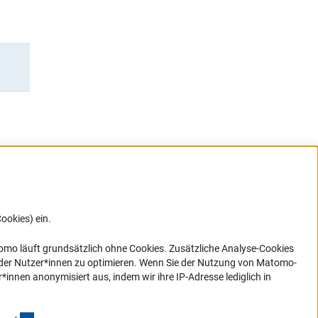
ookies) ein.
G direkt
e sich
ner Link)
omo läuft grundsätzlich ohne Cookies. Zusätzliche Analyse-Cookies
 der Nutzer*innen zu optimieren. Wenn Sie der Nutzung von Matomo-
nen anonymisiert aus, indem wir ihre IP-Adresse lediglich in