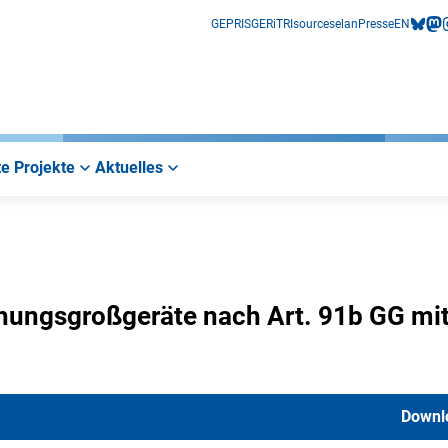
GEPRIS
GERiT
RIsources
elan
Presse
EN
bluesk
mas
i
e Projekte
Aktuelles
schungsgroßgeräte nach Art. 91b GG mi
Downl