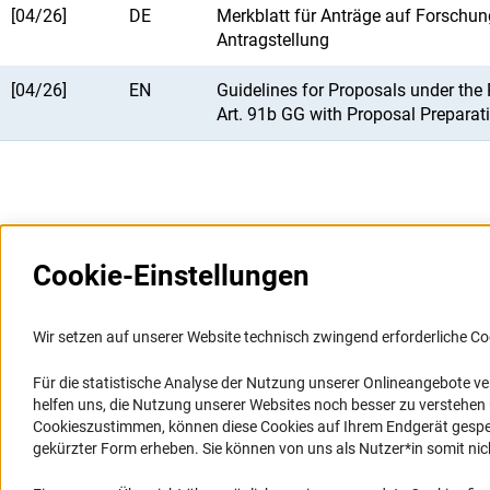
[04/26]
DE
Merkblatt für Anträge auf Forschun
Antragstellung
[04/26]
EN
Guidelines for Proposals under th
Art. 91b GG with Proposal Preparati
Cookie-Einstellungen
Weitere Websites und
Service
Informationssysteme
Wir setzen auf unserer Website technisch zwingend erforderliche Co
Presse
Portal Wissenschaftliche Integrität
Für die statistische Analyse der Nutzung unserer Onlineangebote v
FAQ
helfen uns, die Nutzung unserer Websites noch besser zu verstehe
GEPRIS
Karriere
Cookieszustimmen, können diese Cookies auf Ihrem Endgerät gespeic
GEPRIS historisch
Logo und Corporate Design
gekürzter Form erheben. Sie können von uns als Nutzer*in somit nicht 
GERiT
RSS-Feeds