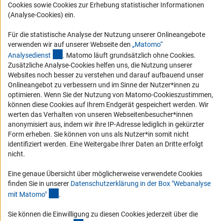
Karriere
Cookies sowie Cookies zur Erhebung statistischer Informationen
Logo und Corporate Design
(Analyse-Cookies) ein.
RSS-Feeds
Für die statistische Analyse der Nutzung unserer Onlineangebote
Compliance
verwenden wir auf unserer Webseite den
„Matomo“
(externer Link)
Analysediens
t
. Matomo läuft grundsätzlich ohne Cookies.
Vergabeverfahren
Zusätzliche Analyse-Cookies helfen uns, die Nutzung unserer
Barrierefreiheit
Websites noch besser zu verstehen und darauf aufbauend unser
Onlineangebot zu verbessern und im Sinne der Nutzer*innen zu
optimieren. Wenn Sie der Nutzung von Matomo-Cookieszustimmen,
Service und Informationen für Menschen mit Behinderungen
können diese Cookies auf Ihrem Endgerät gespeichert werden. Wir
Erklärung zur Barrierefreiheit
werten das Verhalten von unseren Webseitenbesucher*innen
anonymisiert aus, indem wir ihre IP-Adresse lediglich in gekürzter
Barriere melden
Form erheben. Sie können von uns als Nutzer*in somit nicht
DFG-aktuell
identifiziert werden. Eine Weitergabe Ihrer Daten an Dritte erfolgt
nicht.
Erhalten Sie Neuigkeiten aus der DFG direkt in Ihr Mailpostfach oder
schauen Sie sich die Ausgaben online an.
Eine genaue Übersicht über möglicherweise verwendete Cookies
finden Sie in unserer
Datenschutzerklärung in der Box "Webanalyse
(Anchor Link)
mit Matomo
"
.
Zum Newsletter
Sie können die Einwilligung zu diesen Cookies jederzeit über die