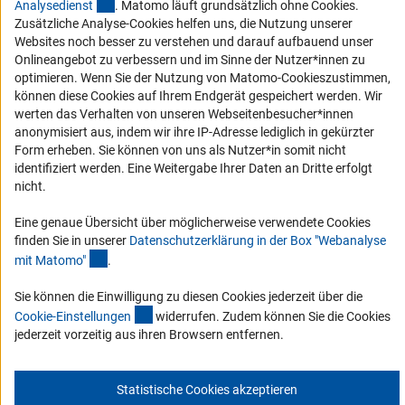
(externer Link)
Analysediens
t
. Matomo läuft grundsätzlich ohne Cookies.
Vergabeverfahren
Zusätzliche Analyse-Cookies helfen uns, die Nutzung unserer
Barrierefreiheit
Websites noch besser zu verstehen und darauf aufbauend unser
Onlineangebot zu verbessern und im Sinne der Nutzer*innen zu
optimieren. Wenn Sie der Nutzung von Matomo-Cookieszustimmen,
Service und Informationen für Menschen mit Behinderungen
können diese Cookies auf Ihrem Endgerät gespeichert werden. Wir
Erklärung zur Barrierefreiheit
werten das Verhalten von unseren Webseitenbesucher*innen
anonymisiert aus, indem wir ihre IP-Adresse lediglich in gekürzter
Barriere melden
Form erheben. Sie können von uns als Nutzer*in somit nicht
DFG-aktuell
identifiziert werden. Eine Weitergabe Ihrer Daten an Dritte erfolgt
nicht.
Erhalten Sie Neuigkeiten aus der DFG direkt in Ihr Mailpostfach oder
Eine genaue Übersicht über möglicherweise verwendete Cookies
schauen Sie sich die Ausgaben online an.
finden Sie in unserer
Datenschutzerklärung in der Box "Webanalyse
(Anchor Link)
mit Matomo
"
.
Zum Newsletter
Sie können die Einwilligung zu diesen Cookies jederzeit über die
(interner Link)
Cookie-Einstellunge
n
widerrufen. Zudem können Sie die Cookies
jederzeit vorzeitig aus ihren Browsern entfernen.
Impressum
Datenschutz
Cookie-Einstellungen
Kontakt
Statistische Cookies akzeptieren
Service