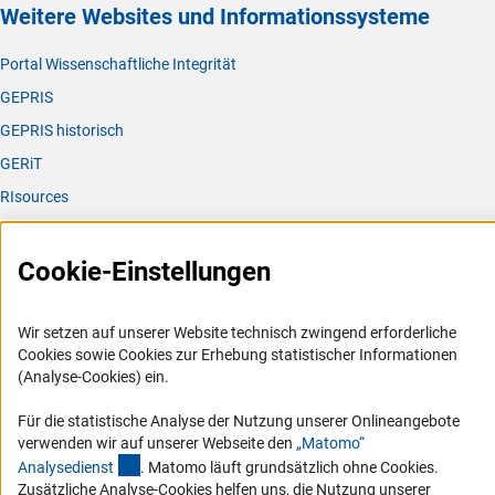
Weitere Websites und Informationssysteme
Portal Wissenschaftliche Integrität
GEPRIS
GEPRIS historisch
GERiT
RIsources
Service
Cookie-Einstellungen
Presse
FAQ
Wir setzen auf unserer Website technisch zwingend erforderliche
Karriere
Cookies sowie Cookies zur Erhebung statistischer Informationen
(Analyse-Cookies) ein.
Logo und Corporate Design
RSS-Feeds
Für die statistische Analyse der Nutzung unserer Onlineangebote
verwenden wir auf unserer Webseite den
„Matomo“
Compliance
(externer Link)
Analysediens
t
. Matomo läuft grundsätzlich ohne Cookies.
Vergabeverfahren
Zusätzliche Analyse-Cookies helfen uns, die Nutzung unserer