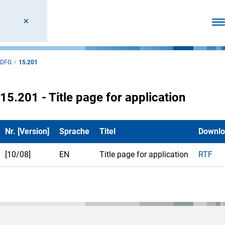
Men
DFG
15.201
15.201 - Title page for application
Nr. [Version]
Sprache
Titel
Downlo
[10/08]
EN
Title page for application
RTF