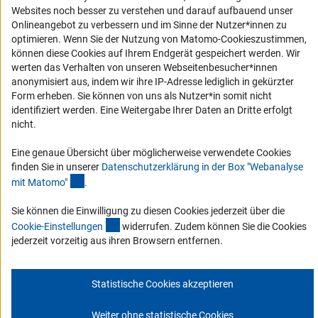
Barrierefreiheit
Websites noch besser zu verstehen und darauf aufbauend unser
Onlineangebot zu verbessern und im Sinne der Nutzer*innen zu
optimieren. Wenn Sie der Nutzung von Matomo-Cookieszustimmen,
Service und Informationen für Menschen mit Behinderungen
können diese Cookies auf Ihrem Endgerät gespeichert werden. Wir
Erklärung zur Barrierefreiheit
werten das Verhalten von unseren Webseitenbesucher*innen
anonymisiert aus, indem wir ihre IP-Adresse lediglich in gekürzter
Barriere melden
Form erheben. Sie können von uns als Nutzer*in somit nicht
DFG-aktuell
identifiziert werden. Eine Weitergabe Ihrer Daten an Dritte erfolgt
nicht.
Erhalten Sie Neuigkeiten aus der DFG direkt in Ihr Mailpostfach oder
Eine genaue Übersicht über möglicherweise verwendete Cookies
schauen Sie sich die Ausgaben online an.
finden Sie in unserer
Datenschutzerklärung in der Box "Webanalyse
(Anchor Link)
mit Matomo
"
.
Zum Newsletter
Sie können die Einwilligung zu diesen Cookies jederzeit über die
(interner Link)
Cookie-Einstellunge
n
widerrufen. Zudem können Sie die Cookies
jederzeit vorzeitig aus ihren Browsern entfernen.
Impressum
Datenschutz
Cookie-Einstellungen
Kontakt
Statistische Cookies akzeptieren
Service
© 2026 DFG
Weiter ohne statistische Cookies