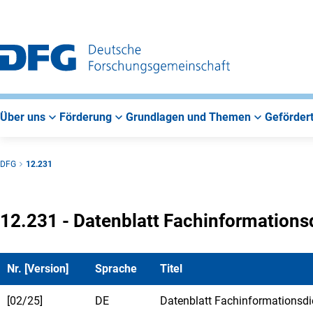
Zur
Zur
Zum
Hauptnavigation
Suche
Hauptbereich
Über uns
Förderung
Grundlagen und Themen
Gefördert
DFG
12.231
12.231 - Datenblatt Fachinformations
Nr. [Version]
Sprache
Titel
[02/25]
DE
Datenblatt Fachinformationsdi