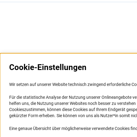
Cookie-Einstellungen
Weitere Websites und
Service
Informationssysteme
Wir setzen auf unserer Website technisch zwingend erforderliche Co
Presse
Portal Wissenschaftliche Integrität
Für die statistische Analyse der Nutzung unserer Onlineangebote v
FAQ
helfen uns, die Nutzung unserer Websites noch besser zu verstehe
GEPRIS
Karriere
Cookieszustimmen, können diese Cookies auf Ihrem Endgerät gespeic
GEPRIS historisch
Logo und Corporate Design
gekürzter Form erheben. Sie können von uns als Nutzer*in somit nicht 
GERiT
RSS-Feeds
Eine genaue Übersicht über möglicherweise verwendete Cookies find
RIsources
Compliance