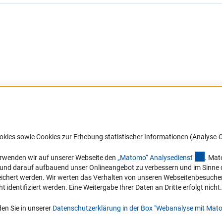
Barrierefreiheit
DFG-aktuell
okies sowie Cookies zur Erhebung statistischer Informationen (Analyse-C
Service und Informationen für Menschen
Erhalten Sie Neuigkeiten aus der DF
mit Behinderungen
in Ihr Mailpostfach oder schauen Si
(exter
erwenden wir auf unserer Webseite den
„Matomo“ Analysediens
t
. Mat
die Ausgaben online an.
n und darauf aufbauend unser Onlineangebot zu verbessern und im Sinne
Erklärung zur Barrierefreiheit
hert werden. Wir werten das Verhalten von unseren Webseitenbesucher*in
Barriere melden
identifiziert werden. Eine Weitergabe Ihrer Daten an Dritte erfolgt nicht.
Zum Newsletter
en Sie in unserer
Datenschutzerklärung in der Box "Webanalyse mit Mat