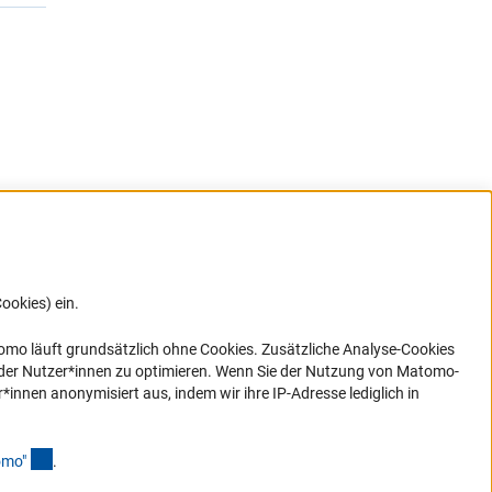
ookies) ein.
G direkt
e sich
ner Link)
omo läuft grundsätzlich ohne Cookies. Zusätzliche Analyse-Cookies
 der Nutzer*innen zu optimieren. Wenn Sie der Nutzung von Matomo-
nen anonymisiert aus, indem wir ihre IP-Adresse lediglich in
(Anchor Link)
omo
"
.