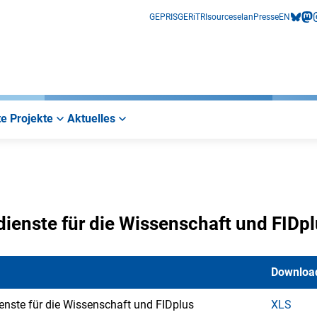
GEPRIS
GERiT
RIsources
elan
Presse
EN
bluesk
mas
i
e Projekte
Aktuelles
dienste für die Wissenschaft und FIDp
Downloa
enste für die Wissenschaft und FIDplus
XLS