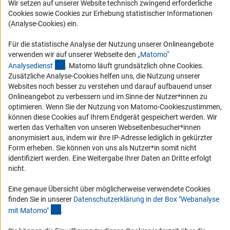
Wir setzen auf unserer Website technisch zwingend erforderliche
Karriere
Cookies sowie Cookies zur Erhebung statistischer Informationen
Logo und Corporate Design
(Analyse-Cookies) ein.
RSS-Feeds
Für die statistische Analyse der Nutzung unserer Onlineangebote
Compliance
verwenden wir auf unserer Webseite den
„Matomo“
(externer Link)
Analysediens
t
. Matomo läuft grundsätzlich ohne Cookies.
Vergabeverfahren
Zusätzliche Analyse-Cookies helfen uns, die Nutzung unserer
Barrierefreiheit
Websites noch besser zu verstehen und darauf aufbauend unser
Onlineangebot zu verbessern und im Sinne der Nutzer*innen zu
optimieren. Wenn Sie der Nutzung von Matomo-Cookieszustimmen,
Service und Informationen für Menschen mit Behinderungen
können diese Cookies auf Ihrem Endgerät gespeichert werden. Wir
Erklärung zur Barrierefreiheit
werten das Verhalten von unseren Webseitenbesucher*innen
anonymisiert aus, indem wir ihre IP-Adresse lediglich in gekürzter
Barriere melden
Form erheben. Sie können von uns als Nutzer*in somit nicht
DFG-aktuell
identifiziert werden. Eine Weitergabe Ihrer Daten an Dritte erfolgt
nicht.
Erhalten Sie Neuigkeiten aus der DFG direkt in Ihr Mailpostfach oder
schauen Sie sich die Ausgaben online an.
Eine genaue Übersicht über möglicherweise verwendete Cookies
finden Sie in unserer
Datenschutzerklärung in der Box "Webanalyse
(Anchor Link)
mit Matomo
"
.
Zum Newsletter