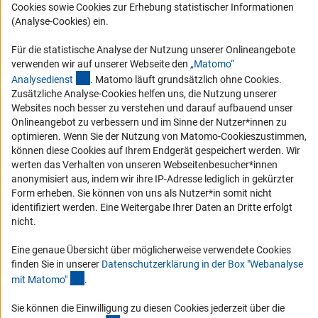
Karriere
Cookies sowie Cookies zur Erhebung statistischer Informationen
Logo und Corporate Design
(Analyse-Cookies) ein.
RSS-Feeds
Für die statistische Analyse der Nutzung unserer Onlineangebote
Compliance
verwenden wir auf unserer Webseite den
„Matomo“
(externer Link)
Analysediens
t
. Matomo läuft grundsätzlich ohne Cookies.
Vergabeverfahren
Zusätzliche Analyse-Cookies helfen uns, die Nutzung unserer
Barrierefreiheit
Websites noch besser zu verstehen und darauf aufbauend unser
Onlineangebot zu verbessern und im Sinne der Nutzer*innen zu
optimieren. Wenn Sie der Nutzung von Matomo-Cookieszustimmen,
Service und Informationen für Menschen mit Behinderungen
können diese Cookies auf Ihrem Endgerät gespeichert werden. Wir
Erklärung zur Barrierefreiheit
werten das Verhalten von unseren Webseitenbesucher*innen
anonymisiert aus, indem wir ihre IP-Adresse lediglich in gekürzter
Barriere melden
Form erheben. Sie können von uns als Nutzer*in somit nicht
DFG-aktuell
identifiziert werden. Eine Weitergabe Ihrer Daten an Dritte erfolgt
nicht.
Erhalten Sie Neuigkeiten aus der DFG direkt in Ihr Mailpostfach oder
schauen Sie sich die Ausgaben online an.
Eine genaue Übersicht über möglicherweise verwendete Cookies
finden Sie in unserer
Datenschutzerklärung in der Box "Webanalyse
(Anchor Link)
mit Matomo
"
.
Zum Newsletter
Sie können die Einwilligung zu diesen Cookies jederzeit über die