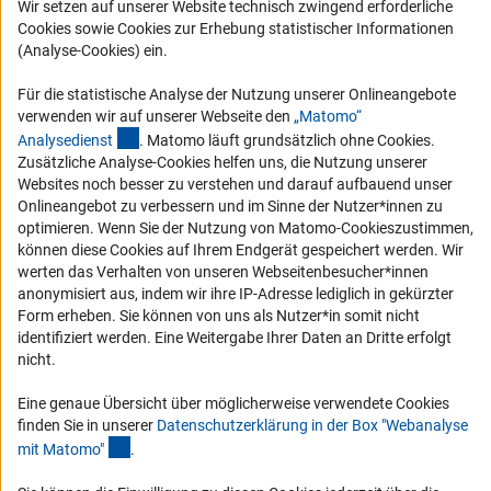
Wir setzen auf unserer Website technisch zwingend erforderliche
Karriere
Cookies sowie Cookies zur Erhebung statistischer Informationen
Logo und Corporate Design
(Analyse-Cookies) ein.
RSS-Feeds
Für die statistische Analyse der Nutzung unserer Onlineangebote
Compliance
verwenden wir auf unserer Webseite den
„Matomo“
(externer Link)
Analysediens
t
. Matomo läuft grundsätzlich ohne Cookies.
Vergabeverfahren
Zusätzliche Analyse-Cookies helfen uns, die Nutzung unserer
Barrierefreiheit
Websites noch besser zu verstehen und darauf aufbauend unser
Onlineangebot zu verbessern und im Sinne der Nutzer*innen zu
optimieren. Wenn Sie der Nutzung von Matomo-Cookieszustimmen,
Service und Informationen für Menschen mit Behinderungen
können diese Cookies auf Ihrem Endgerät gespeichert werden. Wir
Erklärung zur Barrierefreiheit
werten das Verhalten von unseren Webseitenbesucher*innen
anonymisiert aus, indem wir ihre IP-Adresse lediglich in gekürzter
Barriere melden
Form erheben. Sie können von uns als Nutzer*in somit nicht
DFG-aktuell
identifiziert werden. Eine Weitergabe Ihrer Daten an Dritte erfolgt
nicht.
Erhalten Sie Neuigkeiten aus der DFG direkt in Ihr Mailpostfach oder
schauen Sie sich die Ausgaben online an.
Eine genaue Übersicht über möglicherweise verwendete Cookies
finden Sie in unserer
Datenschutzerklärung in der Box "Webanalyse
(Anchor Link)
mit Matomo
"
.
Zum Newsletter