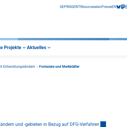
GEPRIS
GERiT
RIsources
elan
Presse
EN
bluesk
mas
i
e Projekte
Aktuelles
it Entwicklungsländern
Formulare und Merkblätter
(Download
ländern und -gebieten in Bezug auf DFG-Verfahre
n