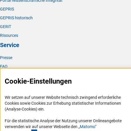
Portal Wissenschaftliche Integrität
GEPRIS
GEPRIS historisch
GERiT
RIsources
Service
Presse
FAQ
Karriere
Cookie-Einstellungen
Logo und Corporate Design
RSS-Feeds
Wir setzen auf unserer Website technisch zwingend erforderliche
Compliance
Cookies sowie Cookies zur Erhebung statistischer Informationen
(Analyse-Cookies) ein.
Vergabeverfahren
Barrierefreiheit
Für die statistische Analyse der Nutzung unserer Onlineangebote
verwenden wir auf unserer Webseite den
„Matomo“