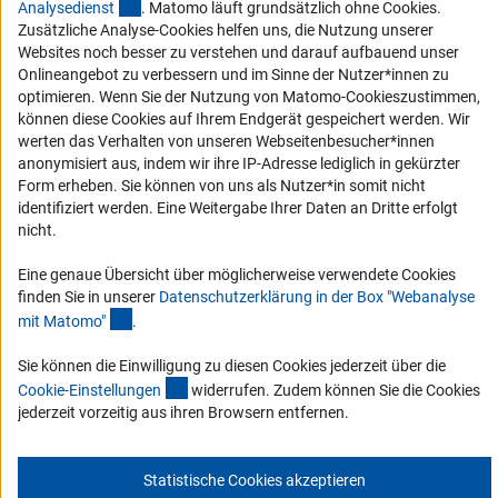
(externer Link)
Service und Informationen für Menschen mit Behinderungen
Analysediens
t
. Matomo läuft grundsätzlich ohne Cookies.
Zusätzliche Analyse-Cookies helfen uns, die Nutzung unserer
Erklärung zur Barrierefreiheit
Websites noch besser zu verstehen und darauf aufbauend unser
Barriere melden
Onlineangebot zu verbessern und im Sinne der Nutzer*innen zu
optimieren. Wenn Sie der Nutzung von Matomo-Cookieszustimmen,
DFG-aktuell
können diese Cookies auf Ihrem Endgerät gespeichert werden. Wir
werten das Verhalten von unseren Webseitenbesucher*innen
Erhalten Sie Neuigkeiten aus der DFG direkt in Ihr Mailpostfach oder
anonymisiert aus, indem wir ihre IP-Adresse lediglich in gekürzter
schauen Sie sich die Ausgaben online an.
Form erheben. Sie können von uns als Nutzer*in somit nicht
identifiziert werden. Eine Weitergabe Ihrer Daten an Dritte erfolgt
nicht.
Zum Newsletter
Eine genaue Übersicht über möglicherweise verwendete Cookies
finden Sie in unserer
Datenschutzerklärung in der Box "Webanalyse
(Anchor Link)
mit Matomo
"
.
Impressum
Sie können die Einwilligung zu diesen Cookies jederzeit über die
Datenschutz
Cookie-Einstellungen
Kontakt
(interner Link)
Service
Cookie-Einstellunge
n
widerrufen. Zudem können Sie die Cookies
© 2026 DFG
jederzeit vorzeitig aus ihren Browsern entfernen.
Statistische Cookies akzeptieren