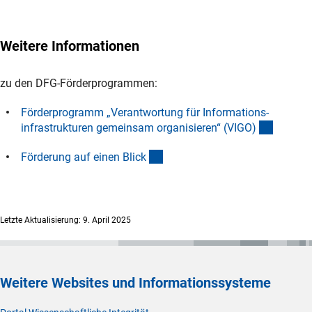
Anträgen auf Grundlage der Begutachtung ist der
Ausschuss für Wissenschaftliche Bibliotheken und
Informationssysteme (AWBI). Die letztendliche
Weitere Informationen
Förderentscheidung trifft der Hauptausschuss der DFG.
Grundsätzliche Informationen zum Begutachtungs-,
Bewertungs- und Entscheidungsprozess von DFG-
zu den DFG-Förderprogrammen:
(interner Link)
Anträgen sind
auf der DFG-Websit
e
zu finden.
Förderprogramm „Verantwortung für Informations-
(interne
infrastrukturen gemeinsam organisieren“ (VIGO
)
(interner Link)
Förderung auf einen Blic
k
Letzte Aktualisierung: 9. April 2025
Weitere Websites und Informationssysteme