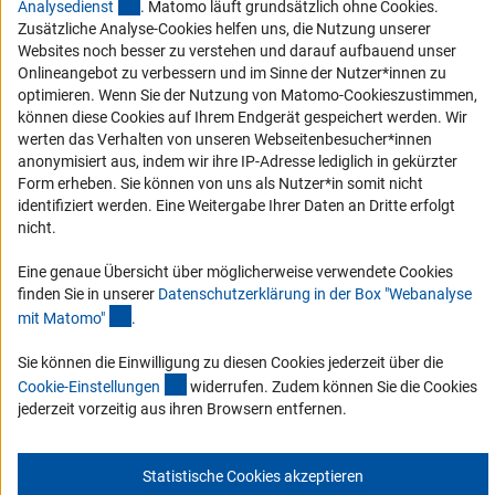
(externer Link)
Analysediens
t
. Matomo läuft grundsätzlich ohne Cookies.
Zusätzliche Analyse-Cookies helfen uns, die Nutzung unserer
Barrierefreiheit
Websites noch besser zu verstehen und darauf aufbauend unser
Onlineangebot zu verbessern und im Sinne der Nutzer*innen zu
Service und Informationen für Menschen mit Behinderungen
optimieren. Wenn Sie der Nutzung von Matomo-Cookieszustimmen,
Erklärung zur Barrierefreiheit
können diese Cookies auf Ihrem Endgerät gespeichert werden. Wir
werten das Verhalten von unseren Webseitenbesucher*innen
Barriere melden
anonymisiert aus, indem wir ihre IP-Adresse lediglich in gekürzter
DFG-aktuell
Form erheben. Sie können von uns als Nutzer*in somit nicht
identifiziert werden. Eine Weitergabe Ihrer Daten an Dritte erfolgt
nicht.
Erhalten Sie Neuigkeiten aus der DFG direkt in Ihr Mailpostfach oder
schauen Sie sich die Ausgaben online an.
Eine genaue Übersicht über möglicherweise verwendete Cookies
finden Sie in unserer
Datenschutzerklärung in der Box "Webanalyse
(Anchor Link)
mit Matomo
"
.
Zum Newsletter
Sie können die Einwilligung zu diesen Cookies jederzeit über die
(interner Link)
Cookie-Einstellunge
n
widerrufen. Zudem können Sie die Cookies
jederzeit vorzeitig aus ihren Browsern entfernen.
Impressum
Datenschutz
Cookie-Einstellungen
Kontakt
Service
Statistische Cookies akzeptieren
© 2026 DFG