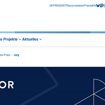
GEPRIS
GERiT
RIsources
elan
Presse
EN
bluesk
mas
i
e Projekte
Aktuelles
or-Preis
Jury