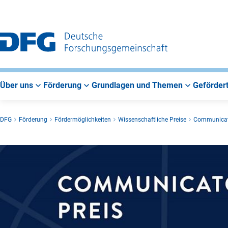
Zur
Zur
Zum
Hauptnavigation
Suche
Hauptbereich
Über uns
Förderung
Grundlagen und Themen
Gefördert
DFG
Förderung
Fördermöglichkeiten
Wissenschaftliche Preise
Communicat