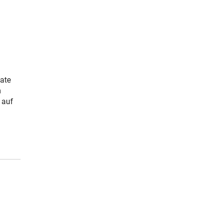
mate
m
 auf