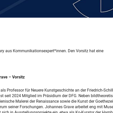
ury aus
Kommunikationsexpert*innen
. Den Vorsitz hat eine
rave – Vorsitz
als Professor für Neuere Kunstgeschichte an der Friedrich-Schill
ist seit 2024 Mitglied im Präsidium der DFG. Neben bildtheoreti
lienische Malerei der Renaissance sowie die Kunst der Goetheze
rum seiner Forschungen. Johannes Grave arbeitet eng mit Mus
sich in Ausstellungsprojekte ein, etwa als Ko-Kurator der Hamb