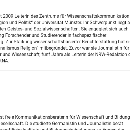
seit 2009 Leiterin des Zentrums für Wissenschaftskommunikatio
gion und Politik“ der Universität Münster. Ihr Schwerpunkt liegt 
n Geistes- und Sozialwissenschaften. Sie engagiert sich auch 
g Forschender und Studierender in fachspezifischer
. Zur Stärkung wissenschaftsbasierter Berichterstattung hat si
nalismus Religion“ mitbegründet. Zuvor war sie Journalistin für
ltur und Wissenschaft, fünf Jahre als Leiterin der NRW-Redaktion 
 KNA.
st freie Kommunikationsberaterin für Wissenschaft und Bildung
Gesellschaft. Die studierte Germanistin und Journalistin berät
chaftliche Institute und Bildungseinrichtungen zu Fragen der