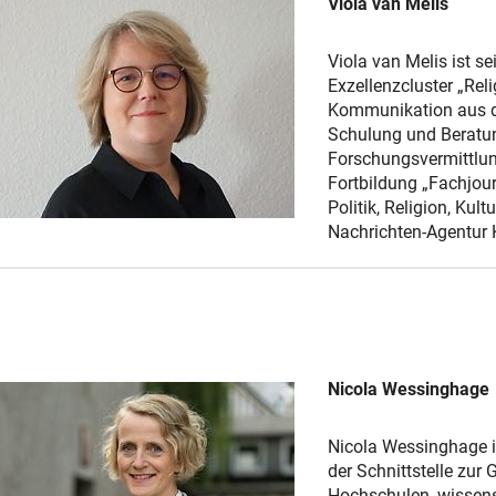
Viola van Melis
Viola van Melis ist 
Exzellenzcluster „Reli
Kommunikation aus de
Schulung und Beratun
Forschungsvermittlung
Fortbildung „Fachjour
Politik, Religion, Ku
Nachrichten-Agentur
Nicola Wessinghage
Nicola Wessinghage i
der Schnittstelle zur 
Hochschulen, wissens