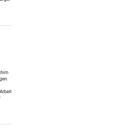
chim
gen.
Arbeit
r