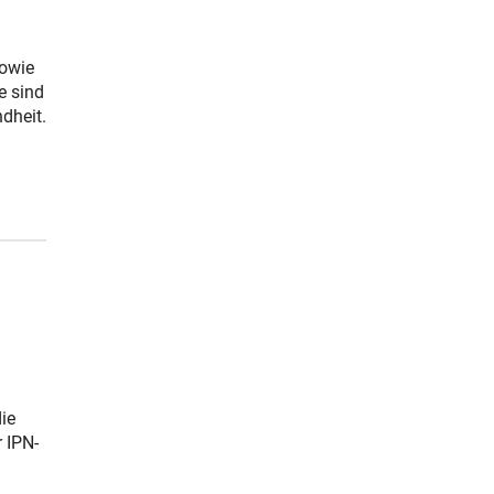
sowie
e sind
dheit.
die
 IPN-