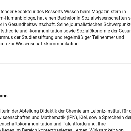
eitender Redakteur des Ressorts Wissen beim Magazin stern in
om-Humanbiologe, hat einen Bachelor in Sozialwissenschaften 
r in Gesundheitswirtschaft. Seine journalistischen Schwerpunkt
tstheorie und -kommunikation sowie Sozialökonomie der Gesun
lumnus der Studienstiftung und regelmäßiger Teilnehmer und
oren zur Wissenschaftskommunikation.
mann
terin der Abteilung Didaktik der Chemie am Leibniz-Institut für 
issenschaften und Mathematik (IPN), Kiel, sowie Sprecherin der
enschaftskommunikation und Talentförderung. Ihre
 liegen im Bereich kontextbasiertes Lernen, Wirksamkeit von