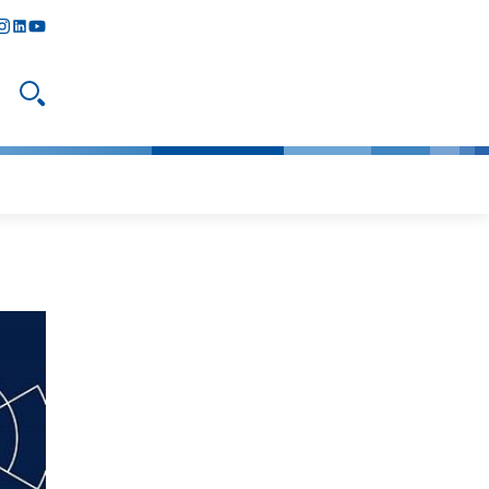
y
todon
nstagram
linkedIn
youtube
Suche öffnen