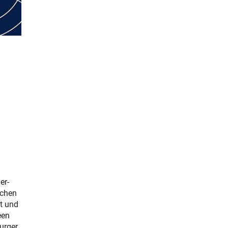
er-
schen
it und
een
urger