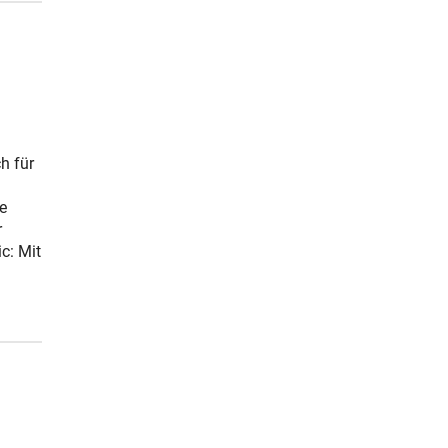
h für
e
r
c: Mit