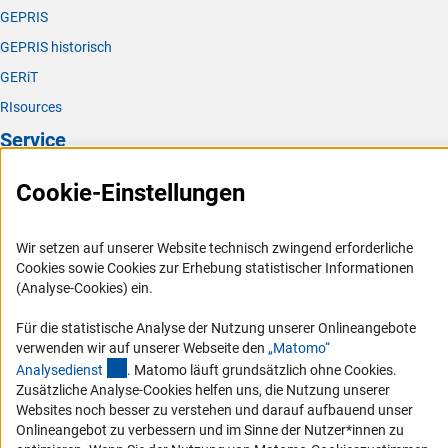
GEPRIS
GEPRIS historisch
GERiT
RIsources
Service
Presse
Cookie-Einstellungen
FAQ
Karriere
Wir setzen auf unserer Website technisch zwingend erforderliche
Cookies sowie Cookies zur Erhebung statistischer Informationen
Logo und Corporate Design
(Analyse-Cookies) ein.
RSS-Feeds
Für die statistische Analyse der Nutzung unserer Onlineangebote
Compliance
verwenden wir auf unserer Webseite den
„Matomo“
Vergabeverfahren
(externer Link)
Analysediens
t
. Matomo läuft grundsätzlich ohne Cookies.
Zusätzliche Analyse-Cookies helfen uns, die Nutzung unserer
Barrierefreiheit
Websites noch besser zu verstehen und darauf aufbauend unser
Onlineangebot zu verbessern und im Sinne der Nutzer*innen zu
Service und Informationen für Menschen mit Behinderungen