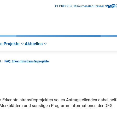
GEPRIS
GERiT
RIsources
elan
Presse
EN
bluesk
mas
i
e Projekte
Aktuelles
S
FAQ: Erkenntnistransferprojekte
 Erkenntnistransferprojekten sollen Antragstellenden dabei helf
den Merkblättern und sonstigen Programminformationen der DFG.