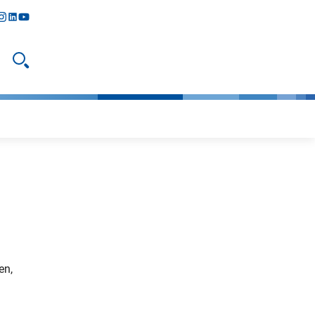
y
todon
nstagram
linkedIn
youtube
Suche öffnen
en,