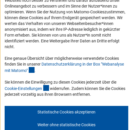
Websites noch besser zu verstehen und darauf aufbauend unser
Service und Informationen für Menschen mit Behinderungen
Onlineangebot zu verbessern und im Sinne der Nutzer*innen zu
Erklärung zur Barrierefreiheit
optimieren. Wenn Sie der Nutzung von Matomo-Cookieszustimmen,
können diese Cookies auf Ihrem Endgerät gespeichert werden. Wir
Barriere melden
werten das Verhalten von unseren Webseitenbesucher*innen
DFG-aktuell
anonymisiert aus, indem wir ihre IP-Adresse lediglich in gekürzter
Form erheben. Sie können von uns als Nutzer*in somit nicht
identifiziert werden. Eine Weitergabe Ihrer Daten an Dritte erfolgt
Erhalten Sie Neuigkeiten aus der DFG direkt in Ihr Mailpostfach oder
nicht.
schauen Sie sich die Ausgaben online an.
Eine genaue Übersicht über möglicherweise verwendete Cookies
finden Sie in unserer
Datenschutzerklärung in der Box "Webanalyse
Zum Newsletter
(Anchor Link)
mit Matomo
"
.
Sie können die Einwilligung zu diesen Cookies jederzeit über die
(interner Link)
Cookie-Einstellunge
n
widerrufen. Zudem können Sie die Cookies
jederzeit vorzeitig aus ihren Browsern entfernen.
Impressum
Datenschutz
Cookie-Einstellungen
Kontakt
Service
© 2026 DFG
Statistische Cookies akzeptieren
Weiter ohne statistische Cookies
Zum Anfang 