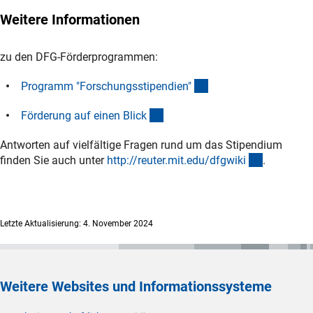
(Download)
Stipendienstell
e
gerne zur Verfügung.
Weitere Informationen
zu den DFG-Förderprogrammen:
(interner Link)
Programm "Forschungsstipendien
"
(interner Link)
Förderung auf einen Blic
k
Antworten auf vielfältige Fragen rund um das Stipendium
(externer 
finden Sie auch unter
http://reuter.mit.edu/dfgwik
i
.
Letzte Aktualisierung: 4. November 2024
Weitere Websites und Informationssysteme