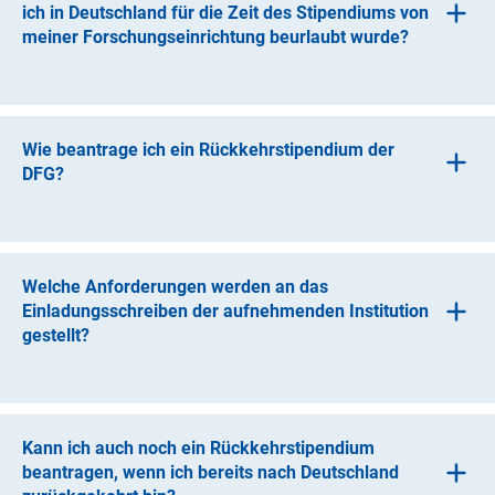
Rückkehrstipendium der DFG.
ich in Deutschland für die Zeit des Stipendiums von
meiner Forschungseinrichtung beurlaubt wurde?
Wenn die Möglichkeit besteht, unmittelbar im Anschluss
an den Auslandsaufenthalt in Deutschland zu arbeiten,
kann ein Rückkehrstipendium nicht gewährt werden.
Wie beantrage ich ein Rückkehrstipendium der
DFG?
Diese Informationen sind im
Merkblatt
(interner Link)
"Forschungsstipendien
"
aufgeführt.
Welche Anforderungen werden an das
Einladungsschreiben der aufnehmenden Institution
gestellt?
In dem formlosen Schreiben sollte die aufnehmende
Institution erklären, dass entsprechende
Arbeitsmöglichkeiten für die Dauer des
Kann ich auch noch ein Rückkehrstipendium
Rückkehrstipendiums zur Verfügung gestellt werden.
beantragen, wenn ich bereits nach Deutschland
Diese Erklärung sollte von der Stelle unterschrieben sein,