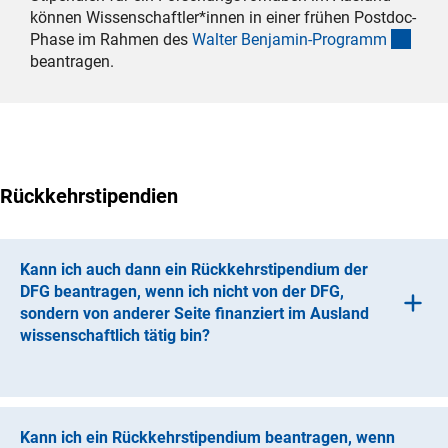
können Wissenschaftler*innen in einer frühen Postdoc-
(inte
Phase im Rahmen des
Walter Benjamin-Program
m
beantragen.
Rückkehrstipendien
Kann ich auch dann ein Rückkehrstipendium der
DFG beantragen, wenn ich nicht von der DFG,
sondern von anderer Seite finanziert im Ausland
wissenschaftlich tätig bin?
Nein, die vorangegangene Förderung durch ein
Auslandsstipendium der DFG ist unbedingte
Voraussetzung für die Antragsberechtigung für ein
Kann ich ein Rückkehrstipendium beantragen, wenn