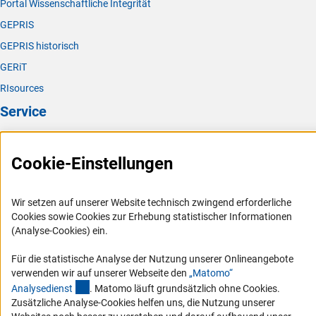
Portal Wissenschaftliche Integrität
GEPRIS
GEPRIS historisch
GERiT
RIsources
Service
Presse
Cookie-Einstellungen
FAQ
Karriere
Wir setzen auf unserer Website technisch zwingend erforderliche
Logo und Corporate Design
Cookies sowie Cookies zur Erhebung statistischer Informationen
RSS-Feeds
(Analyse-Cookies) ein.
Compliance
Für die statistische Analyse der Nutzung unserer Onlineangebote
Vergabeverfahren
verwenden wir auf unserer Webseite den
„Matomo“
(externer Link)
Analysediens
t
. Matomo läuft grundsätzlich ohne Cookies.
Barrierefreiheit
Zusätzliche Analyse-Cookies helfen uns, die Nutzung unserer