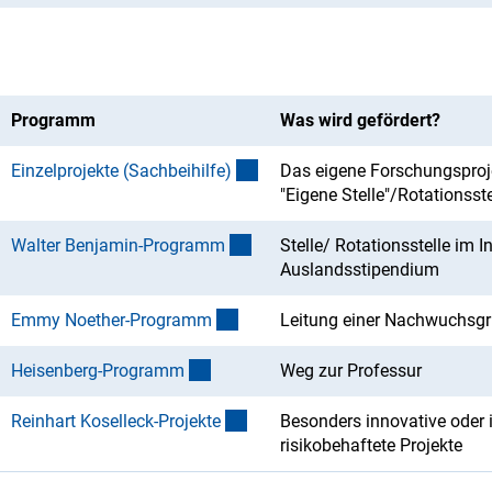
Programm
Was wird gefördert?
(interner Link)
Einzelprojekte (Sachbeihilfe
)
Das eigene Forschungsproje
"Eigene Stelle"/Rotationsste
(interner Link)
Walter Benjamin-Program
m
Stelle/ Rotationsstelle im I
Auslandsstipendium
(interner Link)
Emmy Noether-Program
m
Leitung einer Nachwuchsg
(interner Link)
Heisenberg-Program
m
Weg zur Professur
(interner Link)
Reinhart Koselleck-Projekt
e
Besonders innovative oder 
risikobehaftete Projekte