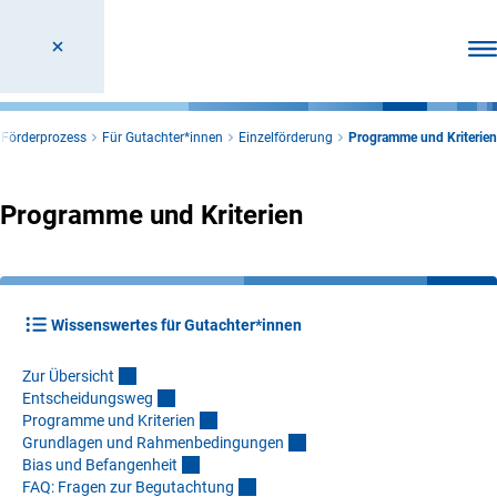
Men
 Förderprozess
Für Gutachter*innen
Einzelförderung
Programme und Kriterien
Programme und Kriterien
Wissenswertes für Gutachter*innen
Zur Übersich
t
Entscheidungswe
g
Programme und Kriterie
n
Grundlagen und Rahmenbedingunge
n
Bias und Befangenhei
t
FAQ: Fragen zur Begutachtun
g