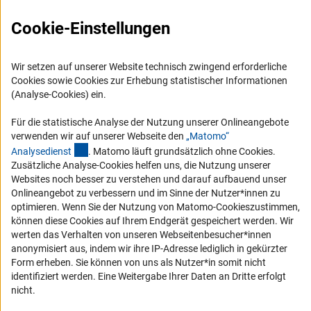
Presse
Cookie-Einstellungen
FAQ
Karriere
Wir setzen auf unserer Website technisch zwingend erforderliche
Logo und Corporate Design
Cookies sowie Cookies zur Erhebung statistischer Informationen
(Analyse-Cookies) ein.
RSS-Feeds
Compliance
Für die statistische Analyse der Nutzung unserer Onlineangebote
verwenden wir auf unserer Webseite den
„Matomo“
Vergabeverfahren
(externer Link)
Analysediens
t
. Matomo läuft grundsätzlich ohne Cookies.
Barrierefreiheit
Zusätzliche Analyse-Cookies helfen uns, die Nutzung unserer
Websites noch besser zu verstehen und darauf aufbauend unser
Onlineangebot zu verbessern und im Sinne der Nutzer*innen zu
Service und Informationen für Menschen mit Behinderungen
optimieren. Wenn Sie der Nutzung von Matomo-Cookieszustimmen,
Erklärung zur Barrierefreiheit
können diese Cookies auf Ihrem Endgerät gespeichert werden. Wir
werten das Verhalten von unseren Webseitenbesucher*innen
Barriere melden
anonymisiert aus, indem wir ihre IP-Adresse lediglich in gekürzter
DFG-aktuell
Form erheben. Sie können von uns als Nutzer*in somit nicht
identifiziert werden. Eine Weitergabe Ihrer Daten an Dritte erfolgt
Erhalten Sie Neuigkeiten aus der DFG direkt in Ihr Mailpostfach oder
nicht.
schauen Sie sich die Ausgaben online an.