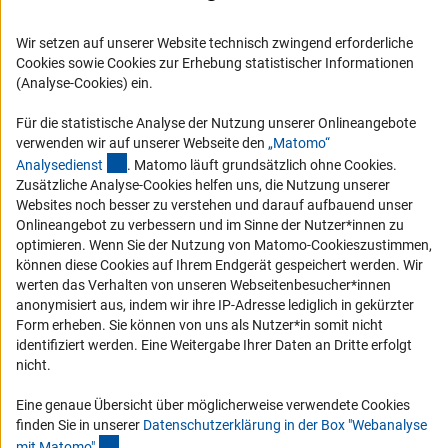
RSS-Feeds
Wir setzen auf unserer Website technisch zwingend erforderliche
Compliance
Cookies sowie Cookies zur Erhebung statistischer Informationen
Vergabeverfahren
(Analyse-Cookies) ein.
Barrierefreiheit
Für die statistische Analyse der Nutzung unserer Onlineangebote
verwenden wir auf unserer Webseite den
„Matomo“
Service und Informationen für Menschen mit Behinderungen
(externer Link)
Analysediens
t
. Matomo läuft grundsätzlich ohne Cookies.
Erklärung zur Barrierefreiheit
Zusätzliche Analyse-Cookies helfen uns, die Nutzung unserer
Websites noch besser zu verstehen und darauf aufbauend unser
Barriere melden
Onlineangebot zu verbessern und im Sinne der Nutzer*innen zu
DFG-aktuell
optimieren. Wenn Sie der Nutzung von Matomo-Cookieszustimmen,
können diese Cookies auf Ihrem Endgerät gespeichert werden. Wir
werten das Verhalten von unseren Webseitenbesucher*innen
Erhalten Sie Neuigkeiten aus der DFG direkt in Ihr Mailpostfach oder
anonymisiert aus, indem wir ihre IP-Adresse lediglich in gekürzter
schauen Sie sich die Ausgaben online an.
Form erheben. Sie können von uns als Nutzer*in somit nicht
identifiziert werden. Eine Weitergabe Ihrer Daten an Dritte erfolgt
nicht.
Zum Newsletter
Eine genaue Übersicht über möglicherweise verwendete Cookies
finden Sie in unserer
Datenschutzerklärung in der Box "Webanalyse
(Anchor Link)
mit Matomo
"
.