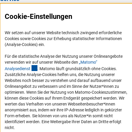
Presse
Cookie-Einstellungen
FAQ
Karriere
Wir setzen auf unserer Website technisch zwingend erforderliche
Logo und Corporate Design
Cookies sowie Cookies zur Erhebung statistischer Informationen
(Analyse-Cookies) ein.
RSS-Feeds
Compliance
Für die statistische Analyse der Nutzung unserer Onlineangebote
verwenden wir auf unserer Webseite den
„Matomo“
Vergabeverfahren
(externer Link)
Analysediens
t
. Matomo läuft grundsätzlich ohne Cookies.
Barrierefreiheit
Zusätzliche Analyse-Cookies helfen uns, die Nutzung unserer
Websites noch besser zu verstehen und darauf aufbauend unser
Onlineangebot zu verbessern und im Sinne der Nutzer*innen zu
Service und Informationen für Menschen mit Behinderungen
optimieren. Wenn Sie der Nutzung von Matomo-Cookieszustimmen,
Erklärung zur Barrierefreiheit
können diese Cookies auf Ihrem Endgerät gespeichert werden. Wir
werten das Verhalten von unseren Webseitenbesucher*innen
Barriere melden
anonymisiert aus, indem wir ihre IP-Adresse lediglich in gekürzter
DFG-aktuell
Form erheben. Sie können von uns als Nutzer*in somit nicht
identifiziert werden. Eine Weitergabe Ihrer Daten an Dritte erfolgt
Erhalten Sie Neuigkeiten aus der DFG direkt in Ihr Mailpostfach oder
nicht.