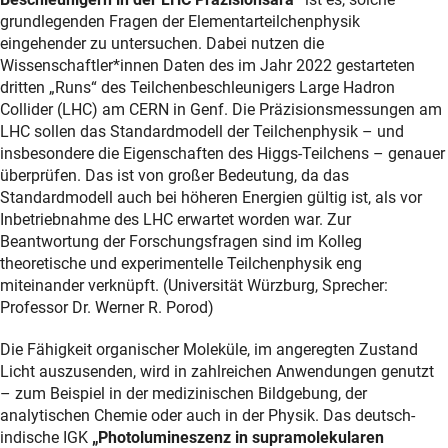
grundlegenden Fragen der Elementarteilchenphysik
eingehender zu untersuchen. Dabei nutzen die
Wissenschaftler*innen Daten des im Jahr 2022 gestarteten
dritten „Runs“ des Teilchenbeschleunigers Large Hadron
Collider (LHC)
am CERN in Genf. Die Präzisionsmessungen am
LHC sollen das Standardmodell der Teilchenphysik – und
insbesondere die Eigenschaften des Higgs-Teilchens – genauer
überprüfen. Das ist von großer Bedeutung, da das
Standardmodell auch bei höheren Energien gültig ist, als vor
Inbetriebnahme des LHC erwartet worden war. Zur
Beantwortung der Forschungsfragen sind im Kolleg
theoretische und experimentelle Teilchenphysik eng
miteinander verknüpft. (Universität Würzburg, Sprecher:
Professor Dr. Werner R. Porod)
Die Fähigkeit organischer Moleküle, im angeregten Zustand
Licht auszusenden, wird in zahlreichen Anwendungen genutzt
– zum Beispiel in der medizinischen Bildgebung, der
analytischen Chemie oder auch in der Physik. Das deutsch-
indische IGK
„Photolumineszenz in supramolekularen