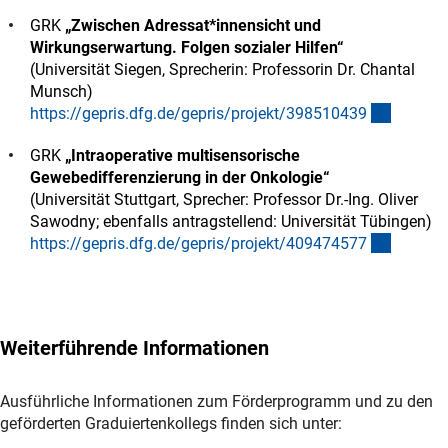
GRK
„Zwischen Adressat*innensicht und
Wirkungserwartung. Folgen sozialer Hilfen“
(Universität Siegen, Sprecherin: Professorin Dr. Chantal
Munsch)
(externe
https://gepris.dfg.de/gepris/projekt/39851043
9
GRK
„Intraoperative multisensorische
Gewebedifferenzierung in der Onkologie“
(Universität Stuttgart, Sprecher: Professor Dr.-Ing. Oliver
Sawodny; ebenfalls antragstellend: Universität Tübingen)
(externe
https://gepris.dfg.de/gepris/projekt/40947457
7
Weiterführende Informationen
Ausführliche Informationen zum Förderprogramm und zu den
geförderten Graduiertenkollegs finden sich unter: