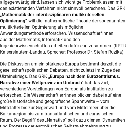
allgegenwärtig sind, lassen sich wichtige Problemklassen mit
den existierenden Verfahren nicht sinnvoll berechnen. Das GRK
„Mathematik der interdisziplinären multikriteriellen
Optimierung“
will die mathematische Theorie der sogenannten
multikriteriellen Optimierung als mögliche
Anwendungsmethode erforschen. Wissenschaftler*innen
aus der Mathematik, Informatik und den
Ingenieurwissenschaften arbeiten dafür eng zusammen. (RPTU
Kaiserslautern-Landau, Sprecher: Professor Dr. Stefan Ruzika)
Die Diskussion um ein stärkeres Europa bestimmt derzeit die
gesellschaftspolitischen Debatten, nicht zuletzt im Zuge des
Ukrainekriegs. Das GRK
„Europa nach dem Eurozentrismus.
Narrative einer Weltprovinz im Umbruch“
hat das Ziel,
verschiedene Vorstellungen von Europa als Institution zu
erforschen. Die Wissenschaftler*innen blicken dabei auf eine
große historische und geografische Spannweite – vom
Mittelalter bis zur Gegenwart und vom Mittelmeer über die
Balkanregion bis zum transatlantischen und eurasischen
Raum. Der Begriff des „Narrativs“ soll dazu dienen, Dynamiken
und Prozesse der europäischen Selbstwahrnehmung zu