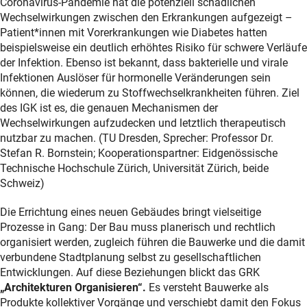
Coronavirus-Pandemie hat die potenziell schädlichen
Wechselwirkungen zwischen den Erkrankungen aufgezeigt –
Patient*innen mit Vorerkrankungen wie Diabetes hatten
beispielsweise ein deutlich erhöhtes Risiko für schwere Verläufe
der Infektion. Ebenso ist bekannt, dass bakterielle und virale
Infektionen Auslöser für hormonelle Veränderungen sein
können, die wiederum zu Stoffwechselkrankheiten führen. Ziel
des IGK ist es, die genauen Mechanismen der
Wechselwirkungen aufzudecken und letztlich therapeutisch
nutzbar zu machen. (TU Dresden, Sprecher: Professor Dr.
Stefan R. Bornstein; Kooperationspartner: Eidgenössische
Technische Hochschule Zürich, Universität Zürich, beide
Schweiz)
Die Errichtung eines neuen Gebäudes bringt vielseitige
Prozesse in Gang: Der Bau muss planerisch und rechtlich
organisiert werden, zugleich führen die Bauwerke und die damit
verbundene Stadtplanung selbst zu gesellschaftlichen
Entwicklungen. Auf diese Beziehungen blickt das GRK
„Architekturen Organisieren“.
Es versteht Bauwerke als
Produkte kollektiver Vorgänge und verschiebt damit den Fokus