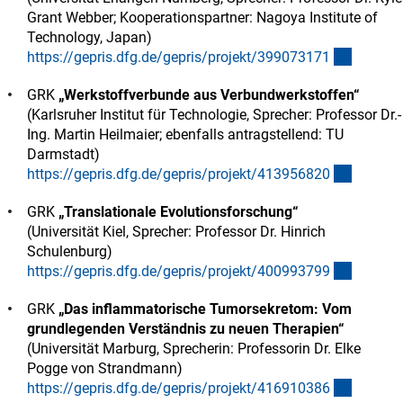
Grant Webber; Kooperationspartner: Nagoya Institute of
Technology, Japan)
(externe
https://gepris.dfg.de/gepris/projekt/39907317
1
GRK
„Werkstoffverbunde aus Verbundwerkstoffen“
(Karlsruher Institut für Technologie, Sprecher: Professor Dr.-
Ing. Martin Heilmaier; ebenfalls antragstellend: TU
Darmstadt)
(externe
https://gepris.dfg.de/gepris/projekt/41395682
0
GRK
„Translationale Evolutionsforschung“
(Universität Kiel, Sprecher: Professor Dr. Hinrich
Schulenburg)
(externe
https://gepris.dfg.de/gepris/projekt/40099379
9
GRK
„Das inflammatorische Tumorsekretom: Vom
grundlegenden Verständnis zu neuen Therapien“
(Universität Marburg, Sprecherin: Professorin Dr. Elke
Pogge von Strandmann)
(externe
https://gepris.dfg.de/gepris/projekt/41691038
6