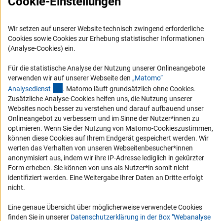
Cookie-Einstellungen
Barrierefreiheit
Service und Informationen für Menschen mit Behinderungen
Wir setzen auf unserer Website technisch zwingend erforderliche
Cookies sowie Cookies zur Erhebung statistischer Informationen
Erklärung zur Barrierefreiheit
(Analyse-Cookies) ein.
Barriere melden
Für die statistische Analyse der Nutzung unserer Onlineangebote
DFG-aktuell
verwenden wir auf unserer Webseite den
„Matomo“
(externer Link)
Analysediens
t
. Matomo läuft grundsätzlich ohne Cookies.
Erhalten Sie Neuigkeiten aus der DFG direkt in Ihr Mailpostfach oder
Zusätzliche Analyse-Cookies helfen uns, die Nutzung unserer
schauen Sie sich die Ausgaben online an.
Websites noch besser zu verstehen und darauf aufbauend unser
Onlineangebot zu verbessern und im Sinne der Nutzer*innen zu
optimieren. Wenn Sie der Nutzung von Matomo-Cookieszustimmen,
Zum Newsletter
können diese Cookies auf Ihrem Endgerät gespeichert werden. Wir
werten das Verhalten von unseren Webseitenbesucher*innen
anonymisiert aus, indem wir ihre IP-Adresse lediglich in gekürzter
Form erheben. Sie können von uns als Nutzer*in somit nicht
identifiziert werden. Eine Weitergabe Ihrer Daten an Dritte erfolgt
nicht.
Impressum
Datenschutz
Cookie-Einstellungen
Kontakt
Service
Eine genaue Übersicht über möglicherweise verwendete Cookies
© 2026 DFG
finden Sie in unserer
Datenschutzerklärung in der Box "Webanalyse