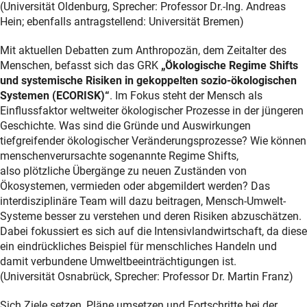
(Universität Oldenburg, Sprecher: Professor Dr.-Ing. Andreas
Hein; ebenfalls antragstellend: Universität Bremen)
Mit aktuellen Debatten zum Anthropozän, dem Zeitalter des
Menschen, befasst sich das GRK
„Ökologische Regime Shifts
und systemische Risiken in gekoppelten sozio-ökologischen
Systemen (ECORISK)“
. Im Fokus steht der Mensch als
Einflussfaktor weltweiter ökologischer Prozesse in der jüngeren
Geschichte. Was sind die Gründe und Auswirkungen
tiefgreifender ökologischer Veränderungsprozesse? Wie können
menschenverursachte sogenannte Regime Shifts,
also plötzliche Übergänge zu neuen Zuständen von
Ökosystemen, vermieden oder abgemildert werden? Das
interdisziplinäre Team will dazu beitragen, Mensch-Umwelt-
Systeme besser zu verstehen und deren Risiken abzuschätzen.
Dabei fokussiert es sich auf die Intensivlandwirtschaft, da diese
ein eindrückliches Beispiel für menschliches Handeln und
damit verbundene Umweltbeeinträchtigungen ist.
(Universität Osnabrück, Sprecher: Professor Dr. Martin Franz)
Sich Ziele setzen, Pläne umsetzen und Fortschritte bei der