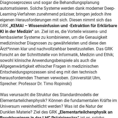
Diagnoseprozess und sogar die Behandlungsplanung
automatisieren. Solche Systeme werden dank moderner Deep-
Learning-Verfahren zunehmend präziser, bringen jedoch ihre
eigenen Herausforderungen mit sich. Diesen nimmt sich das
GRK
„KEMAI – Wissensinfusion und -Extraktion für Erklärbare
KI in der Medizin“
an. Ziel ist es, die Vorteile wissens- und
lernbasierter Systeme zu kombinieren, um die Genauigkeit
medizinischer Diagnosen zu gewährleisten und diese den
Ärzt*innen klar und nachvollziehbar bereitzustellen. Das GRK
forscht an der Schnittstelle von Informatik, Medizin und Ethik;
sowohl klinische Anwendungsbeispiele als auch die
Allgegenwärtigkeit ethischer Fragen in medizinischen
Entscheidungsprozessen sind eng mit den technisch
herausfordernden Themen verwoben. (Universität Ulm,
Sprecher: Professor Dr. Timo Ropinski)
Was verursacht die Struktur des Standardmodells der
Elementarteilchenphysik? Können die fundamentalen Kräfte im
Universum vereinheitlicht werden? Was ist die Natur der
Dunklen Materie? Ziel des GRK
„Elementarteilchenphysik an
Beschleunigern in der LHC Präzisionsära“
ist es, solche