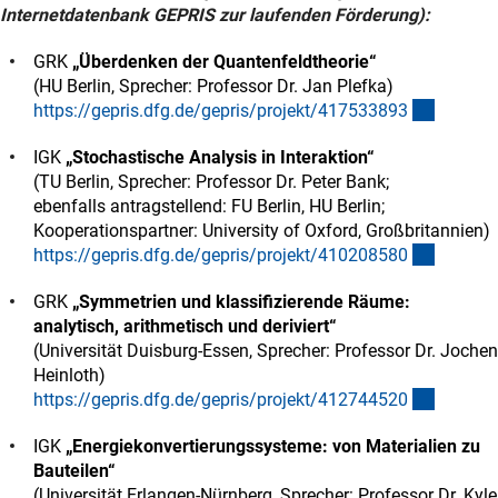
Internetdatenbank GEPRIS zur laufenden Förderung):
GRK
„Überdenken der Quantenfeldtheorie“
(HU Berlin, Sprecher: Professor Dr. Jan Plefka)
(externe
https://gepris.dfg.de/gepris/projekt/41753389
3
IGK
„Stochastische Analysis in Interaktion“
(TU Berlin, Sprecher: Professor Dr. Peter Bank;
ebenfalls antragstellend: FU Berlin, HU Berlin;
Kooperationspartner: University of Oxford, Großbritannien)
(externe
https://gepris.dfg.de/gepris/projekt/41020858
0
GRK
„Symmetrien und klassifizierende Räume:
analytisch, arithmetisch und deriviert“
(Universität Duisburg-Essen, Sprecher: Professor Dr. Jochen
Heinloth)
(externe
https://gepris.dfg.de/gepris/projekt/41274452
0
IGK
„Energiekonvertierungssysteme: von Materialien zu
Bauteilen“
(Universität Erlangen-Nürnberg, Sprecher: Professor Dr. Kyle