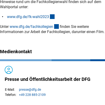
Hinweise rund um die Fachkollegienwahl finden sich auf dem
Wahlportal unter:
(interner Link)
www.dfg.de/fk-wahl202
3
(interner Link)
Unter
www.dfg.de/fachkollegie
n
finden Sie weitere
Informationen zur Arbeit der Fachkollegien, darunter einen Film.
Medienkontakt
Presse und Öffentlichkeitsarbeit der DFG
presse
@dfg.de
E-Mail:
+49 228 885-2109
Telefon: