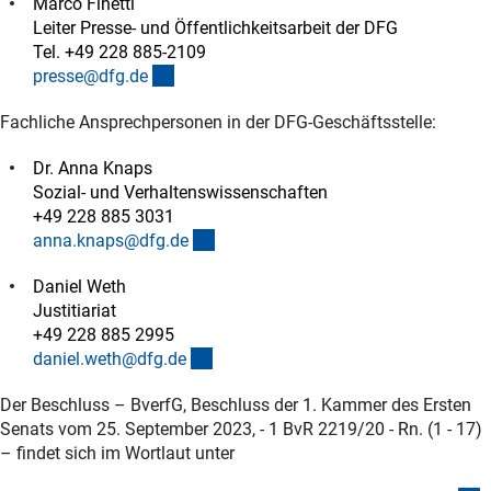
Marco Finetti
Leiter Presse- und Öffentlichkeitsarbeit der DFG
Tel. +49 228 885-2109
(externer Link)
presse@dfg.d
e
Fachliche Ansprechpersonen in der DFG-Geschäftsstelle:
Dr. Anna Knaps
Sozial- und Verhaltenswissenschaften
+49 228 885 3031
(externer Link)
anna.knaps@dfg.d
e
Daniel Weth
Justitiariat
+49 228 885 2995
(externer Link)
daniel.weth@dfg.d
e
Der Beschluss – BverfG, Beschluss der 1. Kammer des Ersten
Senats vom 25. September 2023, - 1 BvR 2219/20 - Rn. (1 - 17)
– findet sich im Wortlaut unter