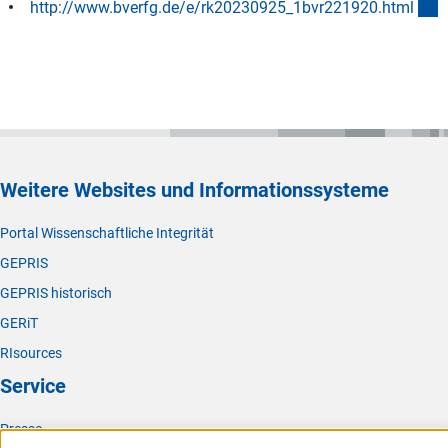
(
http://www.bverfg.de/e/rk20230925_1bvr221920.htm
l
Weitere Websites und Informationssysteme
Portal Wissenschaftliche Integrität
GEPRIS
GEPRIS historisch
GERiT
RIsources
Service
Presse