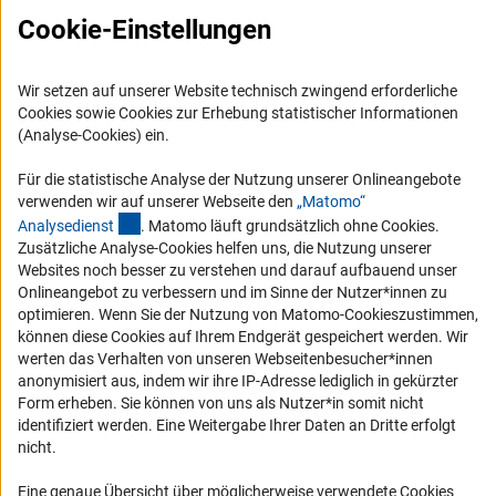
FAQ
Cookie-Einstellungen
Karriere
Logo und Corporate Design
Wir setzen auf unserer Website technisch zwingend erforderliche
RSS-Feeds
Cookies sowie Cookies zur Erhebung statistischer Informationen
(Analyse-Cookies) ein.
Compliance
Vergabeverfahren
Für die statistische Analyse der Nutzung unserer Onlineangebote
verwenden wir auf unserer Webseite den
„Matomo“
Barrierefreiheit
(externer Link)
Analysediens
t
. Matomo läuft grundsätzlich ohne Cookies.
Zusätzliche Analyse-Cookies helfen uns, die Nutzung unserer
Service und Informationen für Menschen mit Behinderungen
Websites noch besser zu verstehen und darauf aufbauend unser
Onlineangebot zu verbessern und im Sinne der Nutzer*innen zu
Erklärung zur Barrierefreiheit
optimieren. Wenn Sie der Nutzung von Matomo-Cookieszustimmen,
Barriere melden
können diese Cookies auf Ihrem Endgerät gespeichert werden. Wir
werten das Verhalten von unseren Webseitenbesucher*innen
DFG-aktuell
anonymisiert aus, indem wir ihre IP-Adresse lediglich in gekürzter
Form erheben. Sie können von uns als Nutzer*in somit nicht
Erhalten Sie Neuigkeiten aus der DFG direkt in Ihr Mailpostfach oder
identifiziert werden. Eine Weitergabe Ihrer Daten an Dritte erfolgt
schauen Sie sich die Ausgaben online an.
nicht.
Eine genaue Übersicht über möglicherweise verwendete Cookies