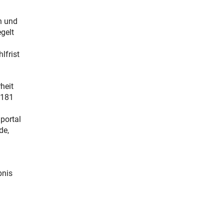
n und
gelt
lfrist
heit
 181
d
portal
de,
m
bnis