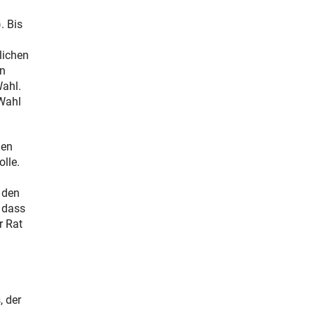
. Bis
lichen
en
Wahl.
 Wahl
gen
lle.
 den
, dass
r Rat
, der