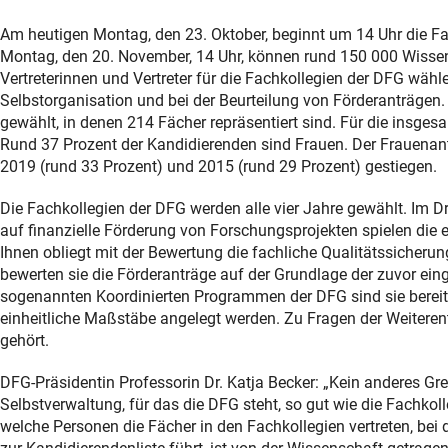
Am heutigen Montag, den 23. Oktober, beginnt um 14 Uhr die 
Montag, den 20. November, 14 Uhr, können rund 150 000 Wissen
Vertreterinnen und Vertreter für die Fachkollegien der DFG wähl
Selbstorganisation und bei der Beurteilung von Förderanträgen
gewählt, in denen 214 Fächer repräsentiert sind. Für die insg
Rund 37 Prozent der Kandidierenden sind Frauen. Der Frauenant
2019 (rund 33 Prozent) und 2015 (rund 29 Prozent) gestiegen.
Die Fachkollegien der DFG werden alle vier Jahre gewählt. Im
auf finanzielle Förderung von Forschungsprojekten spielen die eh
Ihnen obliegt mit der Bewertung die fachliche Qualitätssicheru
bewerten sie die Förderanträge auf der Grundlage der zuvor ei
sogenannten Koordinierten Programmen der DFG sind sie bereits 
einheitliche Maßstäbe angelegt werden. Zu Fragen der Weitere
gehört.
DFG-Präsidentin Professorin Dr. Katja Becker: „Kein anderes G
Selbstverwaltung, für das die DFG steht, so gut wie die Fachkoll
welche Personen die Fächer in den Fachkollegien vertreten, bei