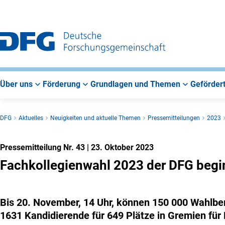
Zur
Zur
Zum
Hauptnavigation
Suche
Hauptbereich
Über uns
Förderung
Grundlagen und Themen
Gefördert
DFG
Aktuelles
Neuigkeiten und aktuelle Themen
Pressemitteilungen
2023
Pressemitteilung Nr. 43
|
23. Oktober 2023
Fachkollegienwahl 2023 der DFG begi
Bis 20. November, 14 Uhr, können 150 000 Wahlbe
1631 Kandidierende für 649 Plätze in Gremien fü