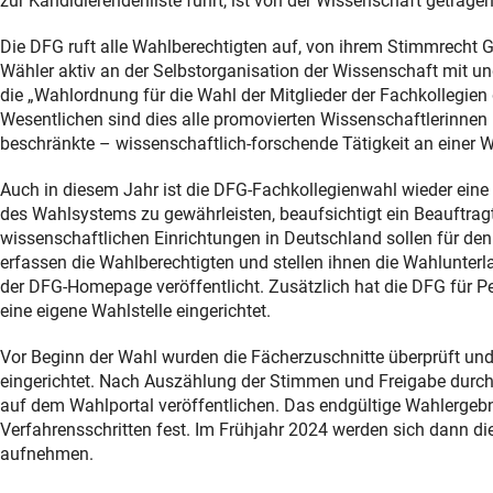
zur Kandidierendenliste führt, ist von der Wissenschaft getragen
Die DFG ruft alle Wahlberechtigten auf, von ihrem Stimmrecht
Wähler aktiv an der Selbstorganisation der Wissenschaft mit u
die „Wahlordnung für die Wahl der Mitglieder der Fachkollegie
Wesentlichen sind dies alle promovierten Wissenschaftlerinnen u
beschränkte – wissenschaftlich-forschende Tätigkeit an einer W
Auch in diesem Jahr ist die DFG-Fachkollegienwahl wieder eine r
des Wahlsystems zu gewährleisten, beaufsichtigt ein Beauftra
wissenschaftlichen Einrichtungen in Deutschland sollen für den
erfassen die Wahlberechtigten und stellen ihnen die Wahlunterl
der DFG-Homepage veröffentlicht. Zusätzlich hat die DFG für P
eine eigene Wahlstelle eingerichtet.
Vor Beginn der Wahl wurden die Fächerzuschnitte überprüft und 
eingerichtet. Nach Auszählung der Stimmen und Freigabe durch
auf dem Wahlportal veröffentlichen. Das endgültige Wahlergebn
Verfahrensschritten fest. Im Frühjahr 2024 werden sich dann di
aufnehmen.