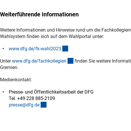
Weiterführende Informationen
Weitere Informationen und Hinweise rund um die Fachkollegie
Wahlsystem finden sich auf dem Wahlportal unter:
(interner Link)
www.dfg.de/fk-wahl202
3
(interner Link)
Unter
www.dfg.de/fachkollegie
n
finden Sie weitere Informati
Gremien.
Medienkontakt:
Presse- und Öffentlichkeitsarbeit der DFG
Tel. +49 228 885-2109
(externer Link)
presse@dfg.d
e