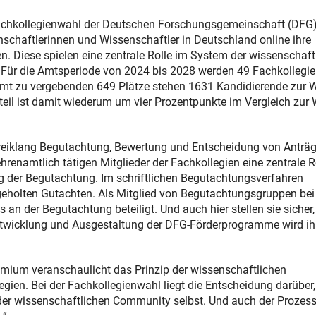
Fachkollegienwahl der Deutschen Forschungsgemeinschaft (DFG)
schaftlerinnen und Wissenschaftler in Deutschland online ihre
en. Diese spielen eine zentrale Rolle im System der wissenschaft
. Für die Amtsperiode von 2024 bis 2028 werden 49 Fachkollegi
esamt zu vergebenden 649 Plätze stehen 1631 Kandidierende zur 
eil ist damit wiederum um vier Prozentpunkte im Vergleich zur
 Dreiklang Begutachtung, Bewertung und Entscheidung von Anträ
renamtlich tätigen Mitglieder der Fachkollegien eine zentrale Ro
ng der Begutachtung. Im schriftlichen Begutachtungsverfahren
ngeholten Gutachten. Als Mitglied von Begutachtungsgruppen bei
an der Begutachtung beteiligt. Und auch hier stellen sie sicher
ntwicklung und Ausgestaltung der DFG-Förderprogramme wird ih
remium veranschaulicht das Prinzip der wissenschaftlichen
egien. Bei der Fachkollegienwahl liegt die Entscheidung darüber,
 der wissenschaftlichen Community selbst. Und auch der Prozess