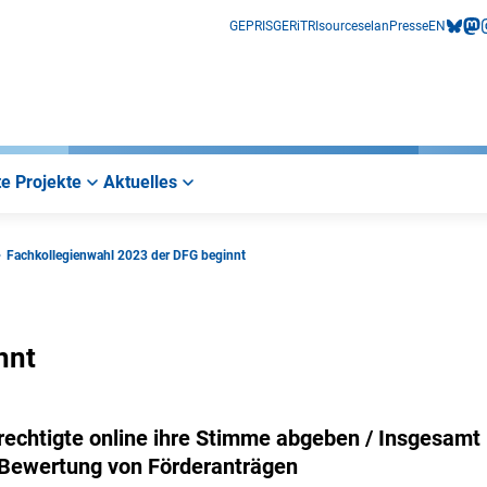
GEPRIS
GERiT
RIsources
elan
Presse
EN
bluesk
mas
i
e Projekte
Aktuelles
Fachkollegienwahl 2023 der DFG beginnt
nnt
rechtigte online ihre Stimme abgeben / Insgesamt
r Bewertung von Förderanträgen