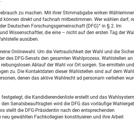
.“
 Gebrauch zu machen. Mit ihrer Stimmabgabe wirken Wählerinne
nd können direkt und fachnah mitbestimmen. Wer wählen darf, re
n der Deutschen Forschungsgemeinschaft (DFG)“ in § 2. Im
nd Wissenschaftler, die eine – nicht auf den ersten Tag der Wah
ahlstelle ausüben.
eine Onlinewahl. Um die Vertraulichkeit der Wahl und die Sicher
gter des DFG-Senats den gesamten Wahlprozess. Wahlstellen an
 reibungslosen Ablauf der Wahl vor Ort sorgen. Sie ermitteln un
agen zu. Die Kontaktdaten dieser Wahlstellen sind auf dem Wahl
ersonen, denen das aktive Wahlrecht ad personam verliehen wur
festgelegt, die Kandidierendenliste erstellt und das Wahlsyste
 den Senatsbeauftragten wird die DFG das vorläufige Wahlerge
is stellt die DFG-Präsidentin nach den entsprechenden
e neu gewählten Fachkollegien konstituieren und ihre Arbeit