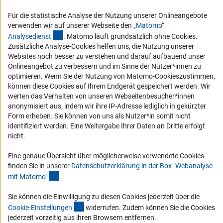
Compliance
Für die statistische Analyse der Nutzung unserer Onlineangebote
Vergabeverfahren
verwenden wir auf unserer Webseite den
„Matomo“
(externer Link)
Barrierefreiheit
Analysediens
t
. Matomo läuft grundsätzlich ohne Cookies.
Zusätzliche Analyse-Cookies helfen uns, die Nutzung unserer
Websites noch besser zu verstehen und darauf aufbauend unser
Service und Informationen für Menschen mit Behinderungen
Onlineangebot zu verbessern und im Sinne der Nutzer*innen zu
Erklärung zur Barrierefreiheit
optimieren. Wenn Sie der Nutzung von Matomo-Cookieszustimmen,
können diese Cookies auf Ihrem Endgerät gespeichert werden. Wir
Barriere melden
werten das Verhalten von unseren Webseitenbesucher*innen
DFG-aktuell
anonymisiert aus, indem wir ihre IP-Adresse lediglich in gekürzter
Form erheben. Sie können von uns als Nutzer*in somit nicht
identifiziert werden. Eine Weitergabe Ihrer Daten an Dritte erfolgt
Erhalten Sie Neuigkeiten aus der DFG direkt in Ihr Mailpostfach oder
nicht.
schauen Sie sich die Ausgaben online an.
Eine genaue Übersicht über möglicherweise verwendete Cookies
finden Sie in unserer
Datenschutzerklärung in der Box "Webanalyse
Zum Newsletter
(Anchor Link)
mit Matomo
"
.
Sie können die Einwilligung zu diesen Cookies jederzeit über die
(interner Link)
Cookie-Einstellunge
n
widerrufen. Zudem können Sie die Cookies
jederzeit vorzeitig aus ihren Browsern entfernen.
Impressum
Datenschutz
Cookie-Einstellungen
Kontakt