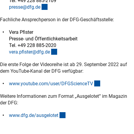
Tel. +49 228 885-2109
(externer Link)
presse@dfg.d
e
Fachliche Ansprechperson in der DFG-Geschäftsstelle:
Vera Pfister
Presse- und Öffentlichkeitsarbeit
Tel. +49 228 885-2020
(externer Link)
vera.pfister@dfg.d
e
Die erste Folge der Videoreihe ist ab 29. September 2022 auf
dem YouTube-Kanal der DFG verfügbar:
(externer Link)
www.youtube.com/user/DFGScienceT
V
Weitere Informationen zum Format „Ausgelotet“ im Magazin
der DFG:
(interner Link)
www.dfg.de/ausgelote
t