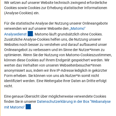
Logo und Corporate Design
Wir setzen auf unserer Website technisch zwingend erforderliche
Cookies sowie Cookies zur Erhebung statistischer Informationen
RSS-Feeds
(Analyse-Cookies) ein.
Compliance
Für die statistische Analyse der Nutzung unserer Onlineangebote
Vergabeverfahren
verwenden wir auf unserer Webseite den
„Matomo“
Barrierefreiheit
(externer Link)
Analysediens
t
. Matomo läuft grundsätzlich ohne Cookies.
Zusätzliche Analyse-Cookies helfen uns, die Nutzung unserer
Service und Informationen für Menschen mit Behinderungen
Websites noch besser zu verstehen und darauf aufbauend unser
Onlineangebot zu verbessern und im Sinne der Nutzer*innen zu
Erklärung zur Barrierefreiheit
optimieren. Wenn Sie der Nutzung von Matomo-Cookieszustimmen,
Barriere melden
können diese Cookies auf Ihrem Endgerät gespeichert werden. Wir
werten das Verhalten von unseren Webseitenbesucher*innen
DFG-aktuell
anonymisiert aus, indem wir ihre IP-Adresse lediglich in gekürzter
Form erheben. Sie können von uns als Nutzer*in somit nicht
Erhalten Sie Neuigkeiten aus der DFG direkt in Ihr Mailpostfach oder
identifiziert werden. Eine Weitergabe Ihrer Daten an Dritte erfolgt
schauen Sie sich die Ausgaben online an.
nicht.
Eine genaue Übersicht über möglicherweise verwendete Cookies
Zum Newsletter
finden Sie in unserer
Datenschutzerklärung in der Box "Webanalyse
(Anchor Link)
mit Matomo
"
.