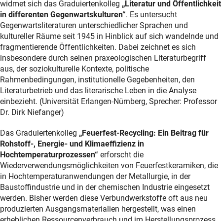
widmet sich das Graduiertenkolleg
„Literatur und Öffentlichkeit
in differenten Gegenwartskulturen“
. Es untersucht
Gegenwartsliteraturen unterschiedlicher Sprachen und
kultureller Räume seit 1945 in Hinblick auf sich wandelnde und
fragmentierende Öffentlichkeiten. Dabei zeichnet es sich
insbesondere durch seinen praxeologischen Literaturbegriff
aus, der soziokulturelle Kontexte, politische
Rahmenbedingungen, institutionelle Gegebenheiten, den
Literaturbetrieb und das literarische Leben in die Analyse
einbezieht. (Universität Erlangen-Nürnberg, Sprecher: Professor
Dr. Dirk Niefanger)
Das Graduiertenkolleg
„Feuerfest-Recycling: Ein Beitrag für
Rohstoff-, Energie- und Klimaeffizienz in
Hochtemperaturprozessen“
erforscht die
Wiederverwendungsmöglichkeiten von Feuerfestkeramiken, die
in Hochtemperaturanwendungen der Metallurgie, in der
Baustoffindustrie und in der chemischen Industrie eingesetzt
werden. Bisher werden diese Verbundwerkstoffe oft aus neu
produzierten Ausgangsmaterialien hergestellt, was einen
erheblichen Ressourcenverbrauch und im Herstellungsprozess