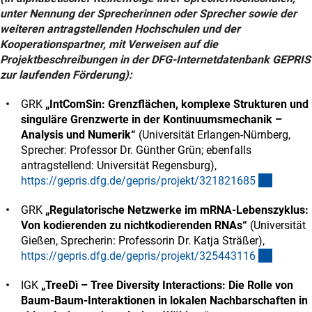
unter Nennung der Sprecherinnen oder Sprecher sowie der
weiteren antragstellenden Hochschulen und der
Kooperationspartner, mit Verweisen auf die
Projektbeschreibungen in der DFG-Internetdatenbank GEPRIS
zur laufenden Förderung):
GRK
„IntComSin: Grenzflächen, komplexe Strukturen und
singuläre Grenzwerte in der Kontinuumsmechanik –
Analysis und Numerik“
(Universität Erlangen-Nürnberg,
Sprecher: Professor Dr. Günther Grün; ebenfalls
antragstellend: Universität Regensburg),
(externe
https://gepris.dfg.de/gepris/projekt/32182168
5
GRK
„Regulatorische Netzwerke im mRNA-Lebenszyklus:
Von kodierenden zu nichtkodierenden RNAs“
(Universität
Gießen, Sprecherin: Professorin Dr. Katja Sträßer),
(externe
https://gepris.dfg.de/gepris/projekt/32544311
6
IGK
„TreeDì – Tree Diversity Interactions: Die Rolle von
Baum-Baum-Interaktionen in lokalen Nachbarschaften in