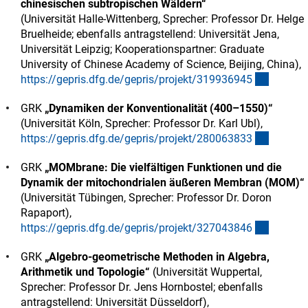
chinesischen subtropischen Wäldern“
(Universität Halle-Wittenberg, Sprecher: Professor Dr. Helge
Bruelheide; ebenfalls antragstellend: Universität Jena,
Universität Leipzig; Kooperationspartner: Graduate
University of Chinese Academy of Science, Beijing, China),
(externe
https://gepris.dfg.de/gepris/projekt/31993694
5
GRK
„Dynamiken der Konventionalität (400–1550)“
(Universität Köln, Sprecher: Professor Dr. Karl Ubl),
(externe
https://gepris.dfg.de/gepris/projekt/28006383
3
GRK
„MOMbrane: Die vielfältigen Funktionen und die
Dynamik der mitochondrialen äußeren Membran (MOM)“
(Universität Tübingen, Sprecher: Professor Dr. Doron
Rapaport),
(externe
https://gepris.dfg.de/gepris/projekt/32704384
6
GRK
„Algebro-geometrische Methoden in Algebra,
Arithmetik und Topologie“
(Universität Wuppertal,
Sprecher: Professor Dr. Jens Hornbostel; ebenfalls
antragstellend: Universität Düsseldorf),