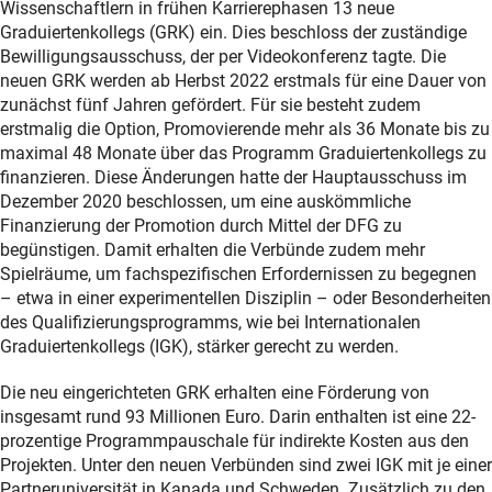
Wissenschaftlern in frühen Karrierephasen 13 neue
Graduiertenkollegs (GRK) ein. Dies beschloss der zuständige
Bewilligungsausschuss, der per Videokonferenz tagte. Die
neuen GRK werden ab Herbst 2022 erstmals für eine Dauer von
zunächst fünf Jahren gefördert. Für sie besteht zudem
erstmalig die Option, Promovierende mehr als 36 Monate bis zu
maximal 48 Monate über das Programm Graduiertenkollegs zu
finanzieren. Diese Änderungen hatte der Hauptausschuss im
Dezember 2020 beschlossen, um eine auskömmliche
Finanzierung der Promotion durch Mittel der DFG zu
begünstigen. Damit erhalten die Verbünde zudem mehr
Spielräume, um fachspezifischen Erfordernissen zu begegnen
– etwa in einer experimentellen Disziplin – oder Besonderheiten
des Qualifizierungsprogramms, wie bei Internationalen
Graduiertenkollegs (IGK), stärker gerecht zu werden.
Die neu eingerichteten GRK erhalten eine Förderung von
insgesamt rund 93 Millionen Euro. Darin enthalten ist eine 22-
prozentige Programmpauschale für indirekte Kosten aus den
Projekten. Unter den neuen Verbünden sind zwei IGK mit je einer
Partneruniversität in Kanada und Schweden. Zusätzlich zu den