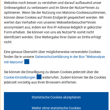
DFG-aktuell
Websites noch besser zu verstehen und darauf aufbauend unser
Onlineangebot zu verbessern und im Sinne der Nutzer*innen zu
Erhalten Sie Neuigkeiten aus der DFG direkt in Ihr Mailpostfach oder
optimieren. Wenn Sie der Nutzung von Matomo-Cookieszustimmen,
schauen Sie sich die Ausgaben online an.
können diese Cookies auf Ihrem Endgerät gespeichert werden. Wir
werten das Verhalten von unseren Webseitenbesucher*innen
anonymisiert aus, indem wir ihre IP-Adresse lediglich in gekürzter
Zum Newsletter
Form erheben. Sie können von uns als Nutzer*in somit nicht
identifiziert werden. Eine Weitergabe Ihrer Daten an Dritte erfolgt
nicht.
Eine genaue Übersicht über möglicherweise verwendete Cookies
finden Sie in unserer
Datenschutzerklärung in der Box "Webanalyse
Impressum
Datenschutz
Cookie-Einstellungen
Kontakt
(Anchor Link)
mit Matomo
"
.
Service
© 2026 DFG
Sie können die Einwilligung zu diesen Cookies jederzeit über die
(interner Link)
Cookie-Einstellunge
n
widerrufen. Zudem können Sie die Cookies
jederzeit vorzeitig aus ihren Browsern entfernen.
Statistische Cookies akzeptieren
Weiter ohne statistische Cookies
Zum Anfang 