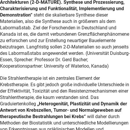
Architekturen (2-D-MATURE). Synthese und Prozessierung,
Charakterisierung und Funktionalität, Implementierung und
Demonstration“
steht die skalierbare Synthese dieser
Materialien, also die Synthese auch in größerem als dem
Labormaßstab. Ziel der Forschenden in Deutschland und
Kanada ist es, die damit verbundenen Grenzflächenphänomene
zu erforschen und zur Erstellung neuartiger Bauelemente
beizutragen. Langfristig sollen 2-D-Materialien so auch jenseits
des Labormaßstabs angewendet werden. (Universität Duisburg-
Essen, Sprecher: Professor Dr. Gerd Bacher;
Kooperationspartner: University of Waterloo, Kanada)
Die Strahlentherapie ist ein zentrales Element der
Krebstherapie. Es gibt jedoch große individuelle Unterschiede in
der Effektivität, Toxizität und den Resistenzmechanismen einer
Strahlentherapie, die kaum verstanden sind. Das
Graduiertenkolleg
„Heterogenität, Plastizität und Dynamik der
Antwort von Krebszellen, Tumor- und Normalgeweben auf
therapeutische Bestrahlungen bei Krebs“
will daher durch
Methoden der Biostatistik und unterschiedliche Modellierungen
von Erkenntnissen aus präklinischen Modellen und