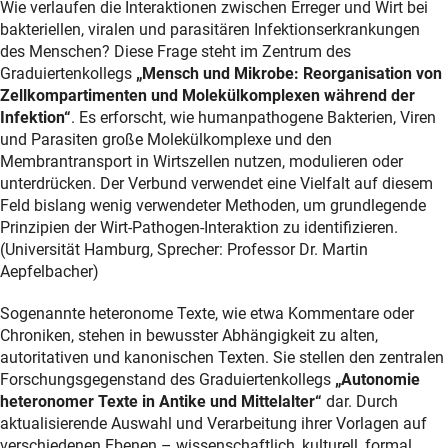
Wie verlaufen die Interaktionen zwischen Erreger und Wirt bei
bakteriellen, viralen und parasitären Infektionserkrankungen
des Menschen? Diese Frage steht im Zentrum des
Graduiertenkollegs
„Mensch und Mikrobe: Reorganisation von
Zellkompartimenten und Molekülkomplexen während der
Infektion“
. Es erforscht, wie humanpathogene Bakterien, Viren
und Parasiten große Molekülkomplexe und den
Membrantransport in Wirtszellen nutzen, modulieren oder
unterdrücken. Der Verbund verwendet eine Vielfalt auf diesem
Feld bislang wenig verwendeter Methoden, um grundlegende
Prinzipien der Wirt-Pathogen-Interaktion zu identifizieren.
(Universität Hamburg, Sprecher: Professor Dr. Martin
Aepfelbacher)
Sogenannte heteronome Texte, wie etwa Kommentare oder
Chroniken, stehen in bewusster Abhängigkeit zu alten,
autoritativen und kanonischen Texten. Sie stellen den zentralen
Forschungsgegenstand des Graduiertenkollegs
„Autonomie
heteronomer Texte in Antike und Mittelalter“
dar. Durch
aktualisierende Auswahl und Verarbeitung ihrer Vorlagen auf
verschiedenen Ebenen – wissenschaftlich, kulturell, formal,