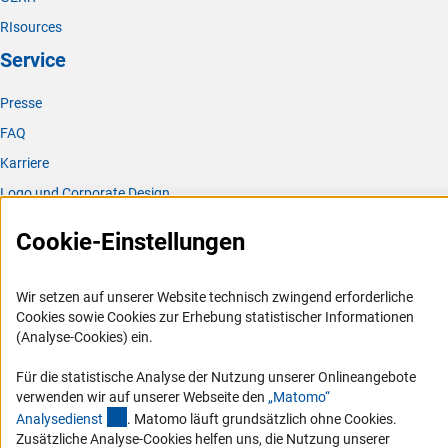
RIsources
Service
Presse
FAQ
Karriere
Logo und Corporate Design
RSS-Feeds
Cookie-Einstellungen
Compliance
Vergabeverfahren
Wir setzen auf unserer Website technisch zwingend erforderliche
Barrierefreiheit
Cookies sowie Cookies zur Erhebung statistischer Informationen
(Analyse-Cookies) ein.
Service und Informationen für Menschen mit Behinderungen
Für die statistische Analyse der Nutzung unserer Onlineangebote
Erklärung zur Barrierefreiheit
verwenden wir auf unserer Webseite den
„Matomo“
(externer Link)
Barriere melden
Analysediens
t
. Matomo läuft grundsätzlich ohne Cookies.
Zusätzliche Analyse-Cookies helfen uns, die Nutzung unserer