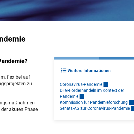
andemie
 Pandemie?
Weitere Informationen
m, flexibel auf
ngsprojekten zu
Coronavirus-Pandemi
e
DFG-Förderhandeln im Kontext der
Pandemi
e
Kommission für Pandemieforschun
g
ützungsmaßnahmen
Senats-AG zur Coronavirus-Pandemi
e
 der akuten Phase
er Link)