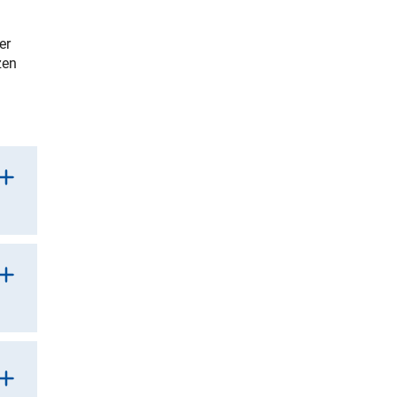
er
zen
g
nterner Link)
die
terner Link)