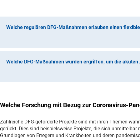
Welche regulären DFG-Maßnahmen erlauben einen flexible
Die geltenden Verwendungsrechtlinien der DFG erlauben
Einzelverfahren (z. B. Sachbeihilfen, Walter Benjamin-
Bewilligungsschreibens begonnen werden, ohne das Mitte
Welche DFG-Maßnahmen wurden ergriffen, um die akuten
Die Verwendungsrichtlinien geben darüber hinaus weitreich
Verwendung der bewilligten Mittel
.
Die DFG hat angesichts der Auswirkungen der Corona-Pandemi
Ausschreibungen und Programme die Frist für Teilnahmen ve
Zusatzanträge
können in der DFG-Einzelförderung jederze
mit
Fristverlängerungen
begegnet:
werden, weil unvorhersehbare Gründe zu Verzögerungen im
Welche Forschung mit Bezug zur Coronavirus-Pan
Personalmittel für Vertragsverlängerungen bei Projektver
Fristverlängerungen für Ausschreibungen und Antragsf
Aufschub von Fortsetzungsbegutachtungen und Gewähru
Zahlreiche DFG-geförderte Projekte sind mit ihren Themen währ
Schwerpunktprogramme und Sonderforschungsbereiche
gerückt. Dies sind beispielsweise Projekte, die sich unmittelbar
Grundlagen von Erregern und Krankheiten und deren pandemische
Graduiertenkollegs und Sonderforschungsbereichen wurde 