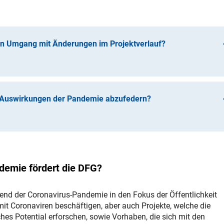
n Umgang mit Änderungen im Projektverlauf?
 eine große
Flexibilität bei Beginn eines Forschungsvorhabens
.
Programm) können Vorhaben bis zu einem Jahr nach Erhalt des
l verfallen.
 Auswirkungen der Pandemie abzufedern?
enden Spielraum für eine flexible, projektzielorientierte
e auf die Wissenschaften bei einer Reihe ihrer laufenden
rlängert und zeitlichen Verzögerungen im Projektablauf wurden
it gestellt werden, wenn zusätzliche finanzielle Mittel benötigt
 Projektverlauf geführt haben (z. B. Antrag auf zusätzliche
demie fördert die DFG?
zögerung durch Beschädigung kritischer Infrastruktur).
risten im Emmy Noether-Programm
ng von Überbrückungsfinanzierungen für Forschungsgruppen,
end der Coronavirus-Pandemie in den Fokus der Öffentlichkeit
 mit Coronaviren beschäftigen, aber auch Projekte, welche die
s Potential erforschen, sowie Vorhaben, die sich mit den
temporär die Möglichkeit eröffnet, auf Antrag Mittel, die in