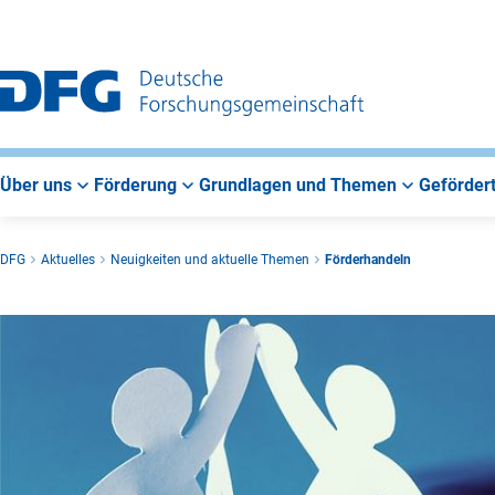
Zur
Zur
Zum
Hauptnavigation
Suche
Hauptbereich
Über uns
Förderung
Grundlagen und Themen
Gefördert
DFG
Aktuelles
Neuigkeiten und aktuelle Themen
Förderhandeln