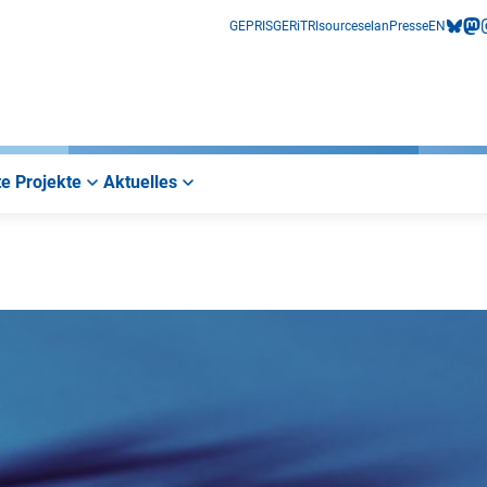
GEPRIS
GERiT
RIsources
elan
Presse
EN
bluesk
mas
i
e Projekte
Aktuelles