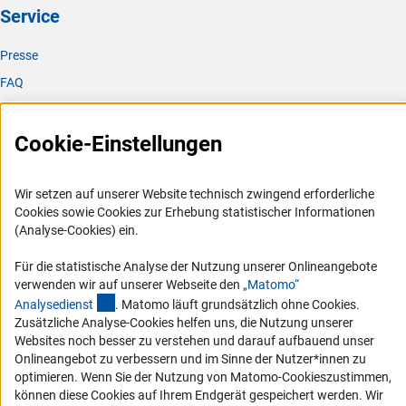
Service
Presse
FAQ
Karriere
Logo und Corporate Design
Cookie-Einstellungen
RSS-Feeds
Compliance
Wir setzen auf unserer Website technisch zwingend erforderliche
Cookies sowie Cookies zur Erhebung statistischer Informationen
Vergabeverfahren
(Analyse-Cookies) ein.
Barrierefreiheit
Für die statistische Analyse der Nutzung unserer Onlineangebote
verwenden wir auf unserer Webseite den
„Matomo“
Service und Informationen für Menschen mit Behinderungen
(externer Link)
Analysediens
t
. Matomo läuft grundsätzlich ohne Cookies.
Erklärung zur Barrierefreiheit
Zusätzliche Analyse-Cookies helfen uns, die Nutzung unserer
Websites noch besser zu verstehen und darauf aufbauend unser
Barriere melden
Onlineangebot zu verbessern und im Sinne der Nutzer*innen zu
DFG-aktuell
optimieren. Wenn Sie der Nutzung von Matomo-Cookieszustimmen,
können diese Cookies auf Ihrem Endgerät gespeichert werden. Wir