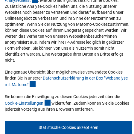
Analysediens
t
. Matomo läuft grundsätzlich ohne Cookies.
Zusätzliche Analyse-Cookies helfen uns, die Nutzung unserer
Service und Informationen für Menschen mit Behinderungen
Websites noch besser zu verstehen und darauf aufbauend unser
Onlineangebot zu verbessern und im Sinne der Nutzer*innen zu
Erklärung zur Barrierefreiheit
optimieren. Wenn Sie der Nutzung von Matomo-Cookieszustimmen,
Barriere melden
können diese Cookies auf Ihrem Endgerät gespeichert werden. Wir
werten das Verhalten von unseren Webseitenbesucher*innen
DFG-aktuell
anonymisiert aus, indem wir ihre IP-Adresse lediglich in gekürzter
Form erheben. Sie können von uns als Nutzer*in somit nicht
Erhalten Sie Neuigkeiten aus der DFG direkt in Ihr Mailpostfach oder
identifiziert werden. Eine Weitergabe Ihrer Daten an Dritte erfolgt
schauen Sie sich die Ausgaben online an.
nicht.
Eine genaue Übersicht über möglicherweise verwendete Cookies
Zum Newsletter
finden Sie in unserer
Datenschutzerklärung in der Box "Webanalyse
(Anchor Link)
mit Matomo
"
.
Sie können die Einwilligung zu diesen Cookies jederzeit über die
(interner Link)
Cookie-Einstellunge
n
widerrufen. Zudem können Sie die Cookies
Impressum
Datenschutz
Cookie-Einstellungen
Kontakt
jederzeit vorzeitig aus ihren Browsern entfernen.
Service
© 2026 DFG
Statistische Cookies akzeptieren