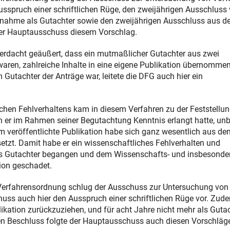
spruch einer schriftlichen Rüge, den zweijährigen Ausschluss
chnahme als Gutachter sowie den zweijährigen Ausschluss aus d
 der Hauptausschuss diesem Vorschlag.
 Verdacht geäußert, dass ein mutmaßlicher Gutachter aus zwei
aren, zahlreiche Inhalte in eine eigene Publikation übernomme
 Gutachter der Anträge war, leitete die DFG auch hier ein
hen Fehlverhaltens kam in diesem Verfahren zu der Feststellun
n er im Rahmen seiner Begutachtung Kenntnis erlangt hatte, un
m veröffentlichte Publikation habe sich ganz wesentlich aus de
tzt. Damit habe er ein wissenschaftliches Fehlverhalten und
ls Gutachter begangen und dem Wissenschafts- und insbesonde
ion geschadet.
rfahrensordnung schlug der Ausschuss zur Untersuchung von
ss auch hier den Ausspruch einer schriftlichen Rüge vor. Zud
likation zurückzuziehen, und für acht Jahre nicht mehr als Guta
n Beschluss folgte der Hauptausschuss auch diesen Vorschläg