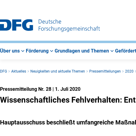
Zur
Zur
Zum
Hauptnavigation
Suche
Hauptbereich
Über uns
Förderung
Grundlagen und Themen
Gefördert
DFG
Aktuelles
Neuigkeiten und aktuelle Themen
Pressemitteilungen
2020
Pressemitteilung Nr. 28
|
1. Juli 2020
Wissenschaftliches Fehlverhalten: En
Hauptausschuss beschließt umfangreiche Maßna