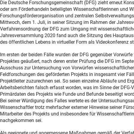
Die Deutsche Forschungsgemeinschaft (DFG) zieht erneut Kons
oder am Förderhandeln beteiligten Wissenschaftlerinnen und W
Forschungsförderorganisation und zentralen Selbstverwaltungs
Mittwoch, dem 1. Juli, in seiner Sitzung im Rahmen der Jah
Verfahrensordnung der DFG zum Umgang mit wissenschaftlichem
Jahresversammlung 2020 fand auch die Sitzung des Hauptauss
des öffentlichen Lebens in virtueller Form als Videokonferenz st
Im ersten der beiden Fälle wurden der DFG gegenüber Vorwürfe 
Projektes geäußert, nach deren erster Prüfung die DFG im Sept
Ausschuss zur Untersuchung von Vorwürfen wissenschaftlichen
Feldforschungen des geförderten Projekts in insgesamt vier Fä
Projektleiter zuzurechnen sei. So seien einzelne Abläufe und 
Arbeitsberichten falsch erfasst worden, was im Sinne der DFG-
Primärdaten des Projekts wie Funde und Befunde beseitigt worde
Bei seiner Würdigung des Falles wertete es der Untersuchungsau
Wissenschaftler trotz mehrfacher externer Hinweise seiner Fürso
Mitarbeiter des Projekts und insbesondere für Wissenschaftleri
nachgekommen sei.
Als geeignete und angemessene Maßnahmen gemäß der Verfahr