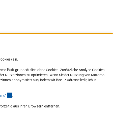
ookies) ein.
G direkt
e sich
ner Link)
omo läuft grundsätzlich ohne Cookies. Zusätzliche Analyse-Cookies
 der Nutzer*innen zu optimieren. Wenn Sie der Nutzung von Matomo-
nen anonymisiert aus, indem wir ihre IP-Adresse lediglich in
(Anchor Link)
omo
"
.
vorzeitig aus ihren Browsern entfernen.