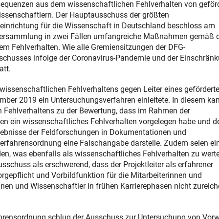
equenzen aus dem wissenschaftlichen Fehlverhalten von geför
issenschaftlern. Der Hauptausschuss der größten
einrichtung für die Wissenschaft in Deutschland beschloss am
resversammlung in zwei Fällen umfangreiche Maßnahmen gemäß 
 Fehlverhalten. Wie alle Gremiensitzungen der DFG-
chusses infolge der Coronavirus-Pandemie und der Einschrän
att.
wissenschaftlichen Fehlverhaltens gegen Leiter eines gefördert
ember 2019 ein Untersuchungsverfahren einleitete. In diesem ka
 Fehlverhaltens zu der Bewertung, dass im Rahmen der
llen ein wissenschaftliches Fehlverhalten vorgelegen habe und 
Ergebnisse der Feldforschungen in Dokumentationen und
Verfahrensordnung eine Falschangabe darstelle. Zudem seien ei
n, was ebenfalls als wissenschaftliches Fehlverhalten zu werte
sschuss als erschwerend, dass der Projektleiter als erfahrener
rgepflicht und Vorbildfunktion für die Mitarbeiterinnen und
nnen und Wissenschaftler in frühen Karrierephasen nicht zureic
ensordnung schlug der Ausschuss zur Untersuchung von Vorw