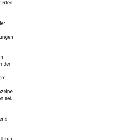
derten
der
kungen
en
m der
dem
nzelne
n sei.
hend
ürfen