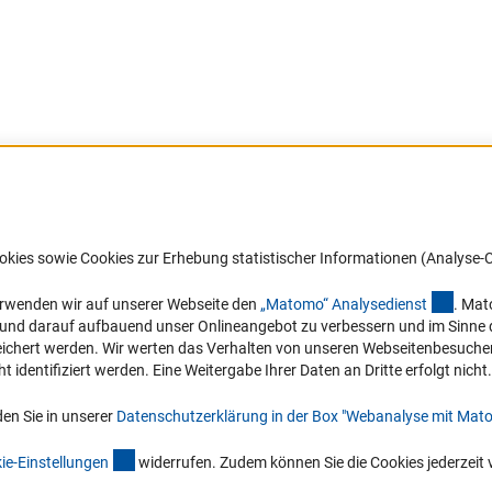
Barrierefreiheit
DFG-aktuell
okies sowie Cookies zur Erhebung statistischer Informationen (Analyse-C
Service und Informationen für Menschen
Erhalten Sie Neuigkeiten aus der DF
mit Behinderungen
in Ihr Mailpostfach oder schauen Si
(exter
erwenden wir auf unserer Webseite den
„Matomo“ Analysediens
t
. Mat
die Ausgaben online an.
n und darauf aufbauend unser Onlineangebot zu verbessern und im Sinne
Erklärung zur Barrierefreiheit
hert werden. Wir werten das Verhalten von unseren Webseitenbesucher*in
Barriere melden
identifiziert werden. Eine Weitergabe Ihrer Daten an Dritte erfolgt nicht.
Zum Newsletter
en Sie in unserer
Datenschutzerklärung in der Box "Webanalyse mit Mat
(interner Link)
ie-Einstellunge
n
widerrufen. Zudem können Sie die Cookies jederzeit 