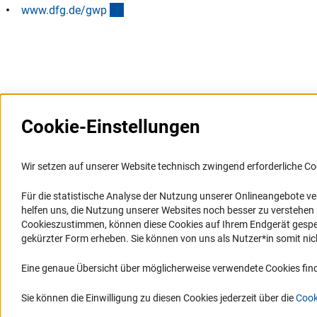
(interner Link)
www.dfg.de/gw
p
Cookie-Einstellungen
Weitere Websites und
Service
Informationssysteme
Wir setzen auf unserer Website technisch zwingend erforderliche Co
Presse
Portal Wissenschaftliche Integrität
Für die statistische Analyse der Nutzung unserer Onlineangebote v
FAQ
helfen uns, die Nutzung unserer Websites noch besser zu verstehe
GEPRIS
Karriere
Cookieszustimmen, können diese Cookies auf Ihrem Endgerät gespeic
GEPRIS historisch
Logo und Corporate Design
gekürzter Form erheben. Sie können von uns als Nutzer*in somit nicht 
GERiT
RSS-Feeds
Eine genaue Übersicht über möglicherweise verwendete Cookies find
RIsources
Compliance
Vergabeverfahren
Sie können die Einwilligung zu diesen Cookies jederzeit über die
Cook