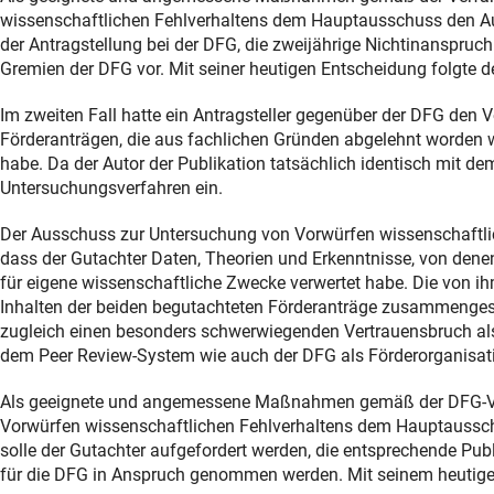
wissenschaftlichen Fehlverhaltens dem Hauptausschuss den Aus
der Antragstellung bei der DFG, die zweijährige Nichtinanspru
Gremien der DFG vor. Mit seiner heutigen Entscheidung folgte
Im zweiten Fall hatte ein Antragsteller gegenüber der DFG den
Förderanträgen, die aus fachlichen Gründen abgelehnt worden w
habe. Da der Autor der Publikation tatsächlich identisch mit dem
Untersuchungsverfahren ein.
Der Ausschuss zur Untersuchung von Vorwürfen wissenschaftlic
dass der Gutachter Daten, Theorien und Erkenntnisse, von dene
für eigene wissenschaftliche Zwecke verwertet habe. Die von ih
Inhalten der beiden begutachteten Förderanträge zusammengese
zugleich einen besonders schwerwiegenden Vertrauensbruch a
dem Peer Review-System wie auch der DFG als Förderorganisat
Als geeignete und angemessene Maßnahmen gemäß der DFG-Ve
Vorwürfen wissenschaftlichen Fehlverhaltens dem Hauptausschu
solle der Gutachter aufgefordert werden, die entsprechende Pub
für die DFG in Anspruch genommen werden. Mit seinem heutige