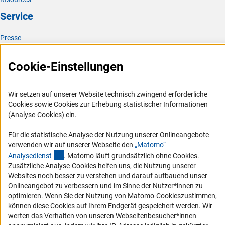
Service
Presse
FAQ
Cookie-Einstellungen
Karriere
Logo und Corporate Design
Wir setzen auf unserer Website technisch zwingend erforderliche
RSS-Feeds
Cookies sowie Cookies zur Erhebung statistischer Informationen
Compliance
(Analyse-Cookies) ein.
Vergabeverfahren
Für die statistische Analyse der Nutzung unserer Onlineangebote
Barrierefreiheit
verwenden wir auf unserer Webseite den
„Matomo“
(externer Link)
Analysediens
t
. Matomo läuft grundsätzlich ohne Cookies.
Zusätzliche Analyse-Cookies helfen uns, die Nutzung unserer
Service und Informationen für Menschen mit Behinderungen
Websites noch besser zu verstehen und darauf aufbauend unser
Erklärung zur Barrierefreiheit
Onlineangebot zu verbessern und im Sinne der Nutzer*innen zu
optimieren. Wenn Sie der Nutzung von Matomo-Cookieszustimmen,
Barriere melden
können diese Cookies auf Ihrem Endgerät gespeichert werden. Wir
DFG-aktuell
werten das Verhalten von unseren Webseitenbesucher*innen