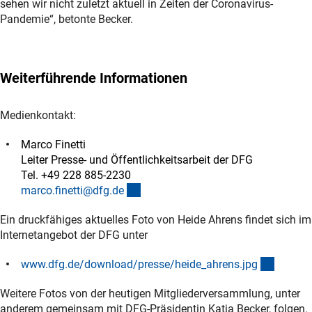
sehen wir nicht zuletzt aktuell in Zeiten der Coronavirus-
Pandemie“, betonte Becker.
Weiterführende Informationen
Medienkontakt:
Marco Finetti
Leiter Presse- und Öffentlichkeitsarbeit der DFG
Tel. +49 228 885-2230
(externer Link)
marco.finetti@dfg.d
e
Ein druckfähiges aktuelles Foto von Heide Ahrens findet sich im
Internetangebot der DFG unter
(Downl
www.dfg.de/download/presse/heide_ahrens.jp
g
Weitere Fotos von der heutigen Mitgliederversammlung, unter
anderem gemeinsam mit DFG-Präsidentin Katja Becker, folgen.