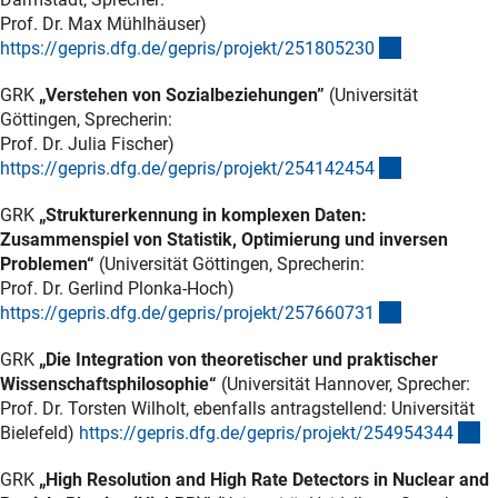
Prof. Dr. Max Mühlhäuser)
(externer Lin
https://gepris.dfg.de/gepris/projekt/25180523
0
GRK
„Verstehen von Sozialbeziehungen”
(Universität
Göttingen, Sprecherin:
Prof. Dr. Julia Fischer)
(externer Lin
https://gepris.dfg.de/gepris/projekt/25414245
4
GRK
„Strukturerkennung in komplexen Daten:
Zusammenspiel von Statistik, Optimierung und inversen
Problemen“
(Universität Göttingen, Sprecherin:
Prof. Dr. Gerlind Plonka-Hoch)
(externer Lin
https://gepris.dfg.de/gepris/projekt/25766073
1
GRK
„Die Integration von theoretischer und praktischer
Wissenschaftsphilosophie“
(Universität Hannover, Sprecher:
Prof. Dr. Torsten Wilholt, ebenfalls antragstellend: Universität
(e
Bielefeld)
https://gepris.dfg.de/gepris/projekt/25495434
4
GRK
„High Resolution and High Rate Detectors in Nuclear and