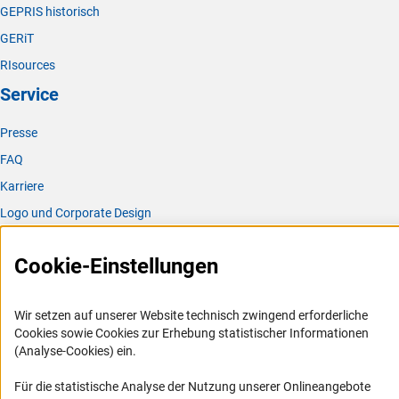
GEPRIS historisch
GERiT
RIsources
Service
Presse
FAQ
Karriere
Logo und Corporate Design
RSS-Feeds
Cookie-Einstellungen
Compliance
Vergabeverfahren
Wir setzen auf unserer Website technisch zwingend erforderliche
Barrierefreiheit
Cookies sowie Cookies zur Erhebung statistischer Informationen
(Analyse-Cookies) ein.
Service und Informationen für Menschen mit Behinderungen
Für die statistische Analyse der Nutzung unserer Onlineangebote
Erklärung zur Barrierefreiheit