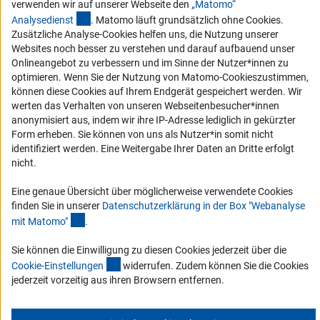
verwenden wir auf unserer Webseite den
„Matomo“
Barriere melden
(externer Link)
Analysediens
t
. Matomo läuft grundsätzlich ohne Cookies.
DFG-aktuell
Zusätzliche Analyse-Cookies helfen uns, die Nutzung unserer
Websites noch besser zu verstehen und darauf aufbauend unser
Onlineangebot zu verbessern und im Sinne der Nutzer*innen zu
Erhalten Sie Neuigkeiten aus der DFG direkt in Ihr Mailpostfach oder
optimieren. Wenn Sie der Nutzung von Matomo-Cookieszustimmen,
schauen Sie sich die Ausgaben online an.
können diese Cookies auf Ihrem Endgerät gespeichert werden. Wir
werten das Verhalten von unseren Webseitenbesucher*innen
anonymisiert aus, indem wir ihre IP-Adresse lediglich in gekürzter
Zum Newsletter
Form erheben. Sie können von uns als Nutzer*in somit nicht
identifiziert werden. Eine Weitergabe Ihrer Daten an Dritte erfolgt
nicht.
Eine genaue Übersicht über möglicherweise verwendete Cookies
Impressum
Datenschutz
Cookie-Einstellungen
Kontakt
finden Sie in unserer
Datenschutzerklärung in der Box "Webanalyse
Service
(Anchor Link)
mit Matomo
"
.
© 2026 DFG
Sie können die Einwilligung zu diesen Cookies jederzeit über die
(interner Link)
Cookie-Einstellunge
n
widerrufen. Zudem können Sie die Cookies
jederzeit vorzeitig aus ihren Browsern entfernen.