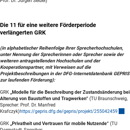
Prof. Dr. Jürgen Seibel)
Die 11 für eine weitere Förderperiode
verlängerten GRK
(in alphabetischer Reihenfolge ihrer Sprecherhochschulen,
unter Nennung der Sprecherinnen oder Sprecher sowie der
weiteren antragstellenden Hochschulen und der
Kooperationspartner, mit Verweisen auf die
Projektbeschreibungen in der DFG-Internetdatenbank GEPRIS
zur laufenden Förderung):
GRK
„Modelle für die Beschreibung der Zustandsänderung bei
Alterung von Baustoffen und Tragwerken“
(TU Braunschweig,
Sprecher: Prof. Dr. Manfred
(e
Krafczyk)
https://gepris.dfg.de/gepris/projekt/25504245
9
GRK
„Privatheit und Vertrauen für mobile Nutzende“
(TU
Darmstadt, Sprecher: