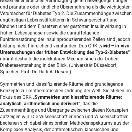
Neben einer erblichen Veranlagung gelten Bewegungsmangel
und pränatale oder kindliche Überernährung als die wichtigsten
Verursacher für Diabetes Typ 2. Die Zusammenhänge zwischen
ungünstigen Lebensstilfaktoren in Schwangerschaft und
Kindheit und dem Einsetzen einer gestörten Insulinwirkung in
frühen Lebensphasen sowie die darauffolgende
Funktionsstörung der insulinproduzierenden Zellen sind jedoch
bislang nicht hinreichend verstanden. Das GRK
„vivid – in-vivo-
Untersuchungen der frühen Entwicklung des Typ-2-Diabetes“
nimmt deshalb die molekularen Mechanismen der frühen
Diabetesentstehung in den Blick. (Universität Düsseldorf,
Sprecher: Prof. Dr. Hadi Al-Hasani)
Symmetrien und klassifizierende Räume sind grundlegende
Konzepte zur mathematischen Ordnung der Welt. Sie stehen im
Fokus des GRK
„Symmetrien und klassifizierende Räume:
analytisch, arithmetisch und deriviert“
, das die
Zusammenhänge und Übergänge zwischen diesen Konzepten
aufzeigen will. Die Wissenschaftlerinnen und Wissenschaftler
bedienen sich dabei eines breiten Methodenspektrums aus der
Komplexen Analysis, der arithmetischen, klassischen und