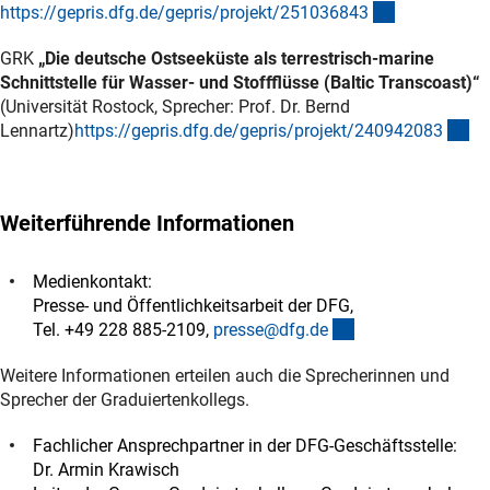
(externer Lin
https://gepris.dfg.de/gepris/projekt/25103684
3
GRK
„Die deutsche Ostseeküste als terrestrisch-marine
Schnittstelle für Wasser- und Stoffflüsse (Baltic Transcoast)“
(Universität Rostock, Sprecher: Prof. Dr. Bernd
(e
Lennartz)
https://gepris.dfg.de/gepris/projekt/24094208
3
Weiterführende Informationen
Medienkontakt:
Presse- und Öffentlichkeitsarbeit der DFG,
(externer Link)
Tel. +49 228 885-2109,
presse@dfg.d
e
Weitere Informationen erteilen auch die Sprecherinnen und
Sprecher der Graduiertenkollegs.
Fachlicher Ansprechpartner in der DFG-Geschäftsstelle:
Dr. Armin Krawisch