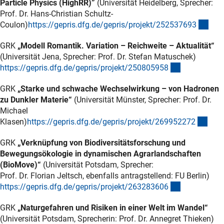
Particle Physics (HighRR)”
(Universität Heidelberg, Sprecher:
Prof. Dr. Hans-Christian Schultz-
(ext
Coulon)
https://gepris.dfg.de/gepris/projekt/25253769
3
GRK
„Modell Romantik. Variation – Reichweite – Aktualität“
(Universität Jena, Sprecher: Prof. Dr. Stefan Matuschek)
(externer Lin
https://gepris.dfg.de/gepris/projekt/25080595
8
GRK
„Starke und schwache Wechselwirkung – von Hadronen
zu Dunkler Materie“
(Universität Münster, Sprecher: Prof. Dr.
Michael
(exte
Klasen)
https://gepris.dfg.de/gepris/projekt/26995227
2
GRK
„Verknüpfung von Biodiversitätsforschung und
Bewegungsökologie in dynamischen Agrarlandschaften
(BioMove)“
(Universität Potsdam, Sprecher:
Prof. Dr. Florian Jeltsch, ebenfalls antragstellend: FU Berlin)
(externer Lin
https://gepris.dfg.de/gepris/projekt/26328360
6
GRK
„Naturgefahren und Risiken in einer Welt im Wandel“
(Universität Potsdam, Sprecherin: Prof. Dr. Annegret Thieken)