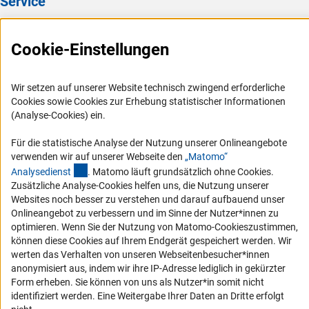
Service
Presse
Cookie-Einstellungen
FAQ
Karriere
Wir setzen auf unserer Website technisch zwingend erforderliche
Logo und Corporate Design
Cookies sowie Cookies zur Erhebung statistischer Informationen
RSS-Feeds
(Analyse-Cookies) ein.
Compliance
Für die statistische Analyse der Nutzung unserer Onlineangebote
Vergabeverfahren
verwenden wir auf unserer Webseite den
„Matomo“
(externer Link)
Analysediens
t
. Matomo läuft grundsätzlich ohne Cookies.
Barrierefreiheit
Zusätzliche Analyse-Cookies helfen uns, die Nutzung unserer
Websites noch besser zu verstehen und darauf aufbauend unser
Service und Informationen für Menschen mit Behinderungen
Onlineangebot zu verbessern und im Sinne der Nutzer*innen zu
optimieren. Wenn Sie der Nutzung von Matomo-Cookieszustimmen,
Erklärung zur Barrierefreiheit
können diese Cookies auf Ihrem Endgerät gespeichert werden. Wir
Barriere melden
werten das Verhalten von unseren Webseitenbesucher*innen
anonymisiert aus, indem wir ihre IP-Adresse lediglich in gekürzter
DFG-aktuell
Form erheben. Sie können von uns als Nutzer*in somit nicht
identifiziert werden. Eine Weitergabe Ihrer Daten an Dritte erfolgt
Erhalten Sie Neuigkeiten aus der DFG direkt in Ihr Mailpostfach oder