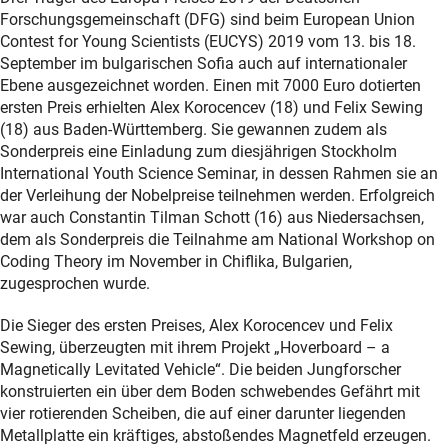
Forschungsgemeinschaft (DFG) sind beim European Union
Contest for Young Scientists (EUCYS) 2019 vom 13. bis 18.
September im bulgarischen Sofia auch auf internationaler
Ebene ausgezeichnet worden. Einen mit 7000 Euro dotierten
ersten Preis erhielten Alex Korocencev (18) und Felix Sewing
(18) aus Baden-Württemberg. Sie gewannen zudem als
Sonderpreis eine Einladung zum diesjährigen Stockholm
International Youth Science Seminar, in dessen Rahmen sie an
der Verleihung der Nobelpreise teilnehmen werden. Erfolgreich
war auch Constantin Tilman Schott (16) aus Niedersachsen,
dem als Sonderpreis die Teilnahme am National Workshop on
Coding Theory im November in Chiﬂika, Bulgarien,
zugesprochen wurde.
Die Sieger des ersten Preises, Alex Korocencev und Felix
Sewing, überzeugten mit ihrem Projekt „Hoverboard – a
Magnetically Levitated Vehicle“. Die beiden Jungforscher
konstruierten ein über dem Boden schwebendes Gefährt mit
vier rotierenden Scheiben, die auf einer darunter liegenden
Metallplatte ein kräftiges, abstoßendes Magnetfeld erzeugen.