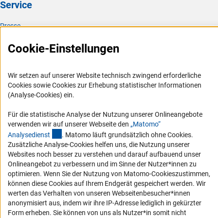
Service
Presse
FAQ
Cookie-Einstellungen
Karriere
Logo und Corporate Design
Wir setzen auf unserer Website technisch zwingend erforderliche
RSS-Feeds
Cookies sowie Cookies zur Erhebung statistischer Informationen
(Analyse-Cookies) ein.
Compliance
Vergabeverfahren
Für die statistische Analyse der Nutzung unserer Onlineangebote
verwenden wir auf unserer Webseite den
„Matomo“
Barrierefreiheit
(externer Link)
Analysediens
t
. Matomo läuft grundsätzlich ohne Cookies.
Zusätzliche Analyse-Cookies helfen uns, die Nutzung unserer
Service und Informationen für Menschen mit Behinderungen
Websites noch besser zu verstehen und darauf aufbauend unser
Onlineangebot zu verbessern und im Sinne der Nutzer*innen zu
Erklärung zur Barrierefreiheit
optimieren. Wenn Sie der Nutzung von Matomo-Cookieszustimmen,
Barriere melden
können diese Cookies auf Ihrem Endgerät gespeichert werden. Wir
werten das Verhalten von unseren Webseitenbesucher*innen
DFG-aktuell
anonymisiert aus, indem wir ihre IP-Adresse lediglich in gekürzter
Form erheben. Sie können von uns als Nutzer*in somit nicht
Erhalten Sie Neuigkeiten aus der DFG direkt in Ihr Mailpostfach oder