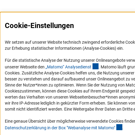
Cookie-Einstellungen
Wir setzen auf unserer Website technisch zwingend erforderliche Cook
zur Erhebung statistischer Informationen (Analyse-Cookies) ein.
Für die statistische Analyse der Nutzung unserer Onlineangebote ver
(externer Link)
unserer Webseite den
„Matomo“ Analysediens
t
. Matomo läuft gru
Cookies. Zusätzliche Analyse-Cookies helfen uns, die Nutzung unsere
besser zu verstehen und darauf aufbauend unser Onlineangebot zu v
Sinne der Nutzer*innen zu optimieren. Wenn Sie der Nutzung von Mat
Cookieszustimmen, können diese Cookies auf Ihrem Endgerät gespeic
werten das Verhalten von unseren Webseitenbesucher*innen anonymis
wir ihre IP-Adresse lediglich in gekürzter Form erheben. Sie können vo
somit nicht identifiziert werden. Eine Weitergabe Ihrer Daten an Dritte e
Eine genaue Übersicht über möglicherweise verwendete Cookies finden
(Ancho
Datenschutzerklärung in der Box "Webanalyse mit Matomo
"
.