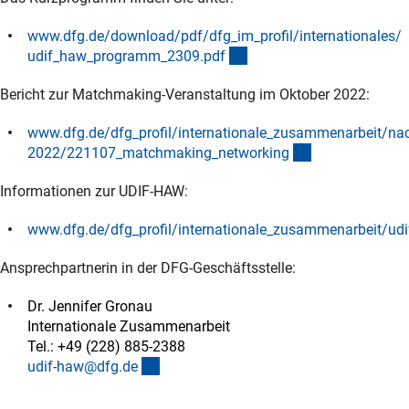
www.dfg.de/download/pdf/dfg_im_profil/internationales/
(Download)
udif_haw_programm_2309.pd
f
Bericht zur Matchmaking-Veranstaltung im Oktober 2022:
www.dfg.de/dfg_profil/internationale_zusammenarbeit/nac
(interner Link)
2022/221107_matchmaking_networkin
g
Informationen zur UDIF-HAW:
www.dfg.de/dfg_profil/internationale_zusammenarbeit/udif
(interner Link)
Ansprechpartnerin in der DFG-Geschäftsstelle:
Dr. Jennifer Gronau
Internationale Zusammenarbeit
Tel.: +49 (228) 885-2388
(externer Link)
udif-haw@dfg.d
e