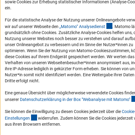
sowie Cookies zur Erhebung statistischer Informationen (Analyse-Coo
Impressum
Datenschutz
Cookie-Einstellungen
Kontakt
ein.
Service
© 2026 DFG
Für die statistische Analyse der Nutzung unserer Onlineangebote ve
(externer Li
wir auf unserer Webseite den
„Matomo“ Analysediens
t
. Matomo lä
grundsätzlich ohne Cookies. Zusätzliche Analyse-Cookies helfen uns, 
Nutzung unserer Websites noch besser zu verstehen und darauf auf
unser Onlineangebot zu verbessern und im Sinne der Nutzer*innen zu
optimieren. Wenn Sie der Nutzung von Matomo-Cookieszustimmen, k
diese Cookies auf Ihrem Endgerät gespeichert werden. Wir werten das
Verhalten von unseren Webseitenbesucher*innen anonymisiert aus, i
ihre IP-Adresse lediglich in gekürzter Form erheben. Sie können von un
Nutzer*in somit nicht identifiziert werden. Eine Weitergabe Ihrer Daten
Dritte erfolgt nicht.
Eine genaue Übersicht über möglicherweise verwendete Cookies finden
unserer
Datenschutzerklärung in der Box "Webanalyse mit Matomo
"
Sie können die Einwilligung zu diesen Cookies jederzeit über die
Cookie
(interner Link)
Einstellunge
n
widerrufen. Zudem können Sie die Cookies jederzeit v
aus ihren Browsern entfernen.