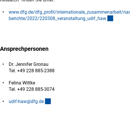
www.dfg.de/dfg_profil/internationale_zusammenarbeit/nac
(interner
berichte/2022/220308_veranstaltung_udif_ha
w
Ansprechpersonen
Dr. Jennifer Gronau
Tel. +49 228 885-2388
Felina Wittke
Tel. +49 228 885-3074
(externer Link)
udif-haw@dfg.d
e