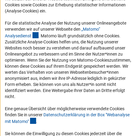
Cookies sowie Cookies zur Erhebung statistischer Informationen
Barrierefreiheit
(Analyse-Cookies) ein.
Service und Informationen für Menschen mit Behinderungen
Für die statistische Analyse der Nutzung unserer Onlineangebote
Erklärung zur Barrierefreiheit
verwenden wir auf unserer Webseite den
„Matomo“
(externer Link)
Analysediens
t
. Matomo läuft grundsätzlich ohne Cookies.
Barriere melden
Zusätzliche Analyse-Cookies helfen uns, die Nutzung unserer
DFG-aktuell
Websites noch besser zu verstehen und darauf aufbauend unser
Onlineangebot zu verbessern und im Sinne der Nutzer*innen zu
optimieren. Wenn Sie der Nutzung von Matomo-Cookieszustimmen,
Erhalten Sie Neuigkeiten aus der DFG direkt in Ihr Mailpostfach oder
können diese Cookies auf Ihrem Endgerät gespeichert werden. Wir
schauen Sie sich die Ausgaben online an.
werten das Verhalten von unseren Webseitenbesucher*innen
anonymisiert aus, indem wir ihre IP-Adresse lediglich in gekürzter
Form erheben. Sie können von uns als Nutzer*in somit nicht
Zum Newsletter
identifiziert werden. Eine Weitergabe Ihrer Daten an Dritte erfolgt
nicht.
Eine genaue Übersicht über möglicherweise verwendete Cookies
finden Sie in unserer
Datenschutzerklärung in der Box "Webanalyse
Impressum
Datenschutz
Cookie-Einstellungen
Kontakt
(Anchor Link)
mit Matomo
"
.
Service
© 2026 DFG
Sie können die Einwilligung zu diesen Cookies jederzeit über die