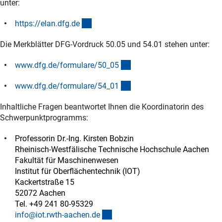
unter:
(externer Link)
https://elan.dfg.d
e
Die Merkblätter DFG-Vordruck 50.05 und 54.01 stehen unter:
(interner Link)
www.dfg.de/formulare/50_0
5
(interner Link)
www.dfg.de/formulare/54_0
1
Inhaltliche Fragen beantwortet Ihnen die Koordinatorin des
Schwerpunktprogramms:
Professorin Dr.-Ing. Kirsten Bobzin
Rheinisch-Westfälische Technische Hochschule Aachen
Fakultät für Maschinenwesen
Institut für Oberflächentechnik (IOT)
Kackertstraße 15
52072 Aachen
Tel. +49 241 80-95329
(externer Link)
info@iot.rwth-aachen.d
e