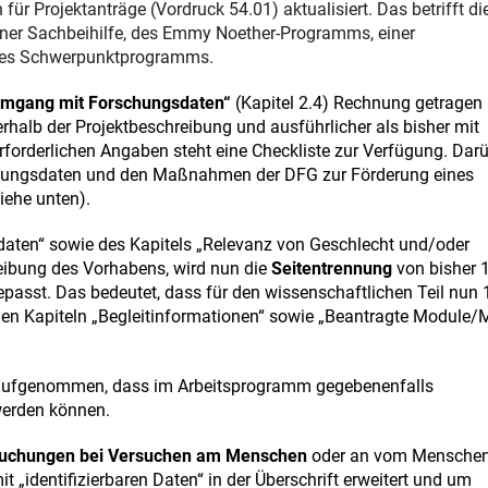
r Projektanträge (Vordruck 54.01) aktualisiert. Das betrifft di
ner Sachbeihilfe, des Emmy Noether-Programms, einer
ines Schwerpunktprogramms.
mgang mit Forschungsdaten“
(Kapitel 2.4) Rechnung getragen
rhalb der Projektbeschreibung und ausführlicher als bisher mit
rforderlichen Angaben steht eine Checkliste zur Verfügung. Dar
chungsdaten und den Maßnahmen der DFG zur Förderung eines
ehe unten).
aten“ sowie des Kapitels „Relevanz von Geschlecht und/oder
hreibung des Vorhabens, wird nun die
Seitentrennung
von bisher 
passt. Das bedeutet, dass für den wissenschaftlichen Teil nun 
 den Kapiteln „Begleitinformationen“ sowie „Beantragte Module/M
u aufgenommen, dass im Arbeitsprogramm gegebenenfalls
 werden können.
uchungen bei Versuchen am Menschen
oder an vom Mensche
identifizierbaren Daten“ in der Überschrift erweitert und um