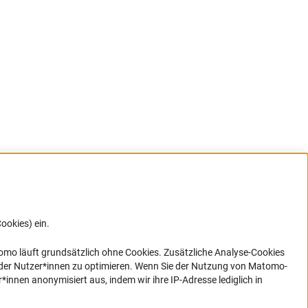
ookies) ein.
G direkt
e sich
ner Link)
omo läuft grundsätzlich ohne Cookies. Zusätzliche Analyse-Cookies
 der Nutzer*innen zu optimieren. Wenn Sie der Nutzung von Matomo-
nen anonymisiert aus, indem wir ihre IP-Adresse lediglich in