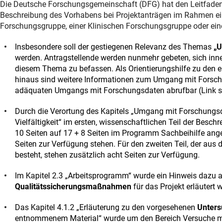
Die Deutsche Forschungsgemeinschaft (DFG) hat den Leitfaden fü
Beschreibung des Vorhabens bei Projektanträgen im Rahmen ei
Forschungsgruppe, einer Klinischen Forschungsgruppe oder e
Insbesondere soll der gestiegenen Relevanz des Themas
„U
werden. Antragstellende werden nunmehr gebeten, sich inne
diesem Thema zu befassen. Als Orientierungshilfe zu den e
hinaus sind weitere Informationen zum Umgang mit Fors
adäquaten Umgangs mit Forschungsdaten abrufbar (Link si
Durch die Verortung des Kapitels „Umgang mit Forschungsd
Vielfältigkeit“ im ersten, wissenschaftlichen Teil der Besc
10 Seiten auf 17 + 8 Seiten im Programm Sachbeihilfe ange
Seiten zur Verfügung stehen. Für den zweiten Teil, der aus
besteht, stehen zusätzlich acht Seiten zur Verfügung.
Im Kapitel 2.3 „Arbeitsprogramm“ wurde ein Hinweis daz
Qualitätssicherungsmaßnahmen
für das Projekt erläutert
Das Kapitel 4.1.2 „Erläuterung zu den vorgesehenen
Unters
entnommenem Material“ wurde um den Bereich Versuche mit „