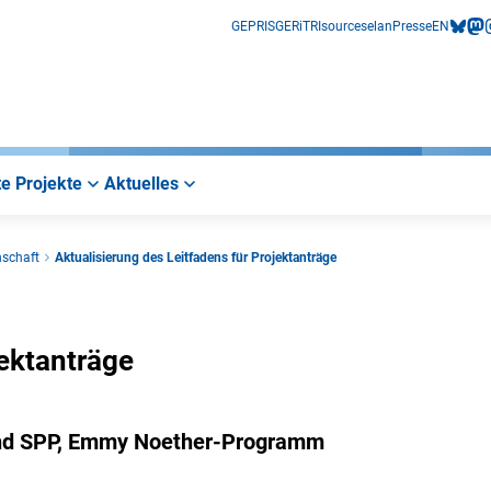
GEPRIS
GERiT
RIsources
elan
Presse
EN
bluesk
mas
i
e Projekte
Aktuelles
nschaft
Aktualisierung des Leitfadens für Projektanträge
jektanträge
R und SPP, Emmy Noether-Programm