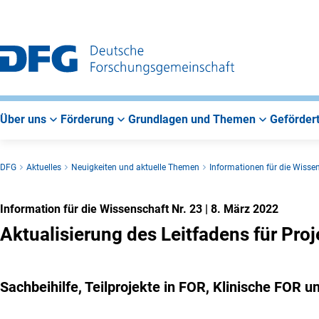
Zur
Zur
Zum
Hauptnavigation
Suche
Hauptbereich
Über uns
Förderung
Grundlagen und Themen
Gefördert
DFG
Aktuelles
Neuigkeiten und aktuelle Themen
Informationen für die Wisse
Information für die Wissenschaft Nr. 23
|
8. März 2022
Aktualisierung des Leitfadens für Pro
Sachbeihilfe, Teilprojekte in FOR, Klinische FO