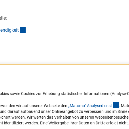
lle:
(interner Link)
aendigkei
t
Barrierefreiheit
DFG-aktuell
okies sowie Cookies zur Erhebung statistischer Informationen (Analyse-C
Service und Informationen für Menschen
Erhalten Sie Neuigkeiten aus der DF
mit Behinderungen
in Ihr Mailpostfach oder schauen Si
(exter
erwenden wir auf unserer Webseite den
„Matomo“ Analysediens
t
. Mat
die Ausgaben online an.
n und darauf aufbauend unser Onlineangebot zu verbessern und im Sinne
Erklärung zur Barrierefreiheit
hert werden. Wir werten das Verhalten von unseren Webseitenbesucher*in
Barriere melden
identifiziert werden. Eine Weitergabe Ihrer Daten an Dritte erfolgt nicht.
Zum Newsletter