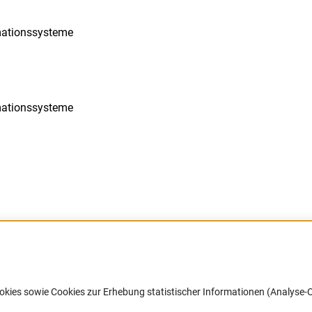
rmationssysteme
rmationssysteme
Barrierefreiheit
DFG-aktuell
okies sowie Cookies zur Erhebung statistischer Informationen (Analyse-C
Service und Informationen für Menschen
Erhalten Sie Neuigkeiten aus der DF