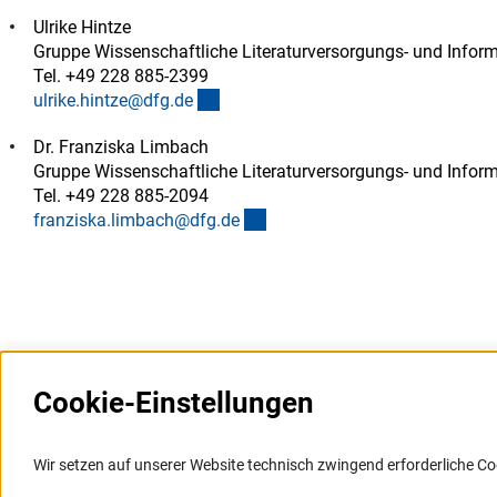
Ulrike Hintze
Gruppe Wissenschaftliche Literaturversorgungs- und Info
Tel. +49 228 885-2399
(externer Link)
ulrike.hintze@dfg.d
e
Dr. Franziska Limbach
Gruppe Wissenschaftliche Literaturversorgungs- und Info
Tel. +49 228 885-2094
(externer Link)
franziska.limbach@dfg.d
e
Cookie-Einstellungen
Weitere Websites und
Service
Informationssysteme
Wir setzen auf unserer Website technisch zwingend erforderliche Co
Presse