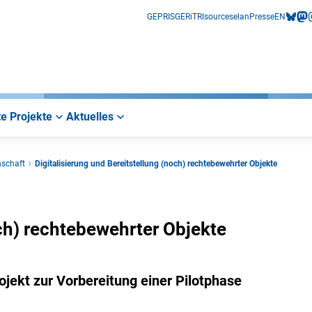
GEPRIS
GERiT
RIsources
elan
Presse
EN
bluesk
mas
i
e Projekte
Aktuelles
nschaft
Digitalisierung und Bereitstellung (noch) rechtebewehrter Objekte
och) rechtebewehrter Objekte
jekt zur Vorbereitung einer Pilotphase