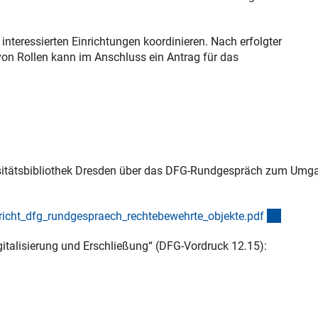
teressierten Einrichtungen koordinieren. Nach erfolgter
von Rollen kann im Anschluss ein Antrag für das
ersitätsbibliothek Dresden über das DFG-Rundgespräch zum Umg
(Downl
icht_dfg_rundgespraech_rechtebewehrte_objekte.pd
f
talisierung und Erschließung“ (DFG-Vordruck 12.15):