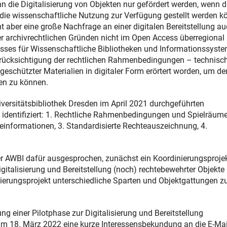
 die Digitalisierung von Objekten nur gefördert werden, wenn d
r die wissenschaftliche Nutzung zur Verfügung gestellt werden k
 aber eine große Nachfrage an einer digitalen Bereitstellung a
der archivrechtlichen Gründen nicht im Open Access überregional
ses für Wissenschaftliche Bibliotheken und Informationssyst
rücksichtigung der rechtlichen Rahmenbedingungen – technisc
 geschützter Materialien in digitaler Form erörtert worden, um d
en zu können.
versitätsbibliothek Dresden im April 2021 durchgeführten
dentifiziert: 1. Rechtliche Rahmenbedingungen und Spielräume,
einformationen, 3. Standardisierte Rechteauszeichnung, 4.
er AWBI dafür ausgesprochen, zunächst ein Koordinierungsproje
gitalisierung und Bereitstellung (noch) rechtebewehrter Objekte
inierungsprojekt unterschiedliche Sparten und Objektgattungen z
ung einer Pilotphase zur Digitalisierung und Bereitstellung
um 18. März 2022 eine kurze Interessensbekundung an die E-Mai