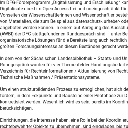
Im DFG-Förderprogramm „Digitalisierung und Erschließung“ kann
Digitalisate direkt im Open Access frei und uneingeschränkt fü
Vonseiten der Wissenschaftlerinnen und Wissenschaftler besteht
von Materialien, die zum Beispiel aus datenschutz-, urheber- o
angeboten werden können. In einem auf Anregung des Ausschus
(AWBI) der DFG stattgefundenen Rundgespräch sind – unter Be
organisatorische Lösungen für die Bereitstellung auch rechtlich
großen Forschungsinteresse an diesen Beständen gerecht werd
In dem von der Sächsischen Landesbibliothek – Staats- und Uni
Rundgespräch wurden für vier Themenfelder Handlungsbedarfe i
Verzeichnis für Rechteinformationen / Aktualisierung von Recht
Technische Maßnahmen / Präsentationssysteme.
Um einen strukturbildenden Prozess zu ermöglichen, hat sich d
fördern, in dem Eckpunkte und Bausteine einer Pilotphase zur Di
konkretisiert werden. Wesentlich wird es sein, bereits im Koord
berücksichtigen.
Einrichtungen, die Interesse haben, eine Rolle bei der Koordinier
rechtebewehrter Objekte zu übernehmen, sind eingeladen, bis z