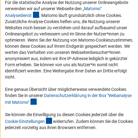
Vergabeverfahren
Für die statistische Analyse der Nutzung unserer Onlineangebote
verwenden wir auf unserer Webseite den
„Matomo“
Barrierefreiheit
(externer Link)
Analysediens
t
. Matomo läuft grundsätzlich ohne Cookies.
Zusätzliche Analyse-Cookies helfen uns, die Nutzung unserer
Service und Informationen für Menschen mit Behinderungen
Websites noch besser zu verstehen und darauf aufbauend unser
Erklärung zur Barrierefreiheit
Onlineangebot zu verbessern und im Sinne der Nutzer*innen zu
optimieren. Wenn Sie der Nutzung von Matomo-Cookieszustimmen,
Barriere melden
können diese Cookies auf Ihrem Endgerät gespeichert werden. Wir
DFG-aktuell
werten das Verhalten von unseren Webseitenbesucher*innen
anonymisiert aus, indem wir ihre IP-Adresse lediglich in gekürzter
Form erheben. Sie können von uns als Nutzer*in somit nicht
Erhalten Sie Neuigkeiten aus der DFG direkt in Ihr Mailpostfach oder
identifiziert werden. Eine Weitergabe Ihrer Daten an Dritte erfolgt
schauen Sie sich die Ausgaben online an.
nicht.
Eine genaue Übersicht über möglicherweise verwendete Cookies
Zum Newsletter
finden Sie in unserer
Datenschutzerklärung in der Box "Webanalyse
(Anchor Link)
mit Matomo
"
.
Sie können die Einwilligung zu diesen Cookies jederzeit über die
(interner Link)
Cookie-Einstellunge
n
widerrufen. Zudem können Sie die Cookies
Impressum
Datenschutz
Cookie-Einstellungen
Kontakt
jederzeit vorzeitig aus ihren Browsern entfernen.
Service
© 2026 DFG