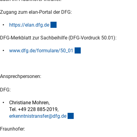
Zugang zum elan-Portal der DFG:
(externer Link)
https://elan.dfg.d
e
DFG-Merkblatt zur Sachbeihilfe (DFG-Vordruck 50.01):
(interner Link)
www.dfg.de/formulare/50_0
1
Ansprechpersonen:
DFG:
Christiane Mohren,
Tel. +49 228 885-2019,
(externer Link)
erkenntnistransfer@dfg.d
e
Fraunhofer: