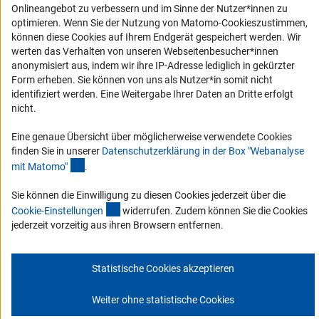
Erklärung zur Barrierefreiheit
Onlineangebot zu verbessern und im Sinne der Nutzer*innen zu
Barriere melden
optimieren. Wenn Sie der Nutzung von Matomo-Cookieszustimmen,
können diese Cookies auf Ihrem Endgerät gespeichert werden. Wir
DFG-aktuell
werten das Verhalten von unseren Webseitenbesucher*innen
anonymisiert aus, indem wir ihre IP-Adresse lediglich in gekürzter
Erhalten Sie Neuigkeiten aus der DFG direkt in Ihr Mailpostfach oder
Form erheben. Sie können von uns als Nutzer*in somit nicht
schauen Sie sich die Ausgaben online an.
identifiziert werden. Eine Weitergabe Ihrer Daten an Dritte erfolgt
nicht.
Zum Newsletter
Eine genaue Übersicht über möglicherweise verwendete Cookies
finden Sie in unserer
Datenschutzerklärung in der Box "Webanalyse
(Anchor Link)
mit Matomo
"
.
Sie können die Einwilligung zu diesen Cookies jederzeit über die
(interner Link)
Impressum
Datenschutz
Cookie-Einstellungen
Kontakt
Cookie-Einstellunge
n
widerrufen. Zudem können Sie die Cookies
Service
jederzeit vorzeitig aus ihren Browsern entfernen.
© 2026 DFG
Statistische Cookies akzeptieren
Weiter ohne statistische Cookies
Zum Anfang 