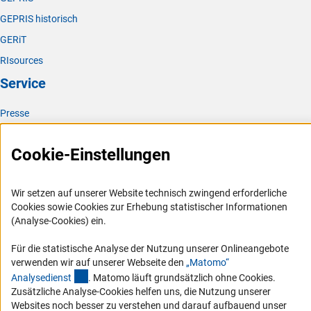
GEPRIS historisch
GERiT
RIsources
Service
Presse
FAQ
Cookie-Einstellungen
Karriere
Logo und Corporate Design
Wir setzen auf unserer Website technisch zwingend erforderliche
RSS-Feeds
Cookies sowie Cookies zur Erhebung statistischer Informationen
Compliance
(Analyse-Cookies) ein.
Vergabeverfahren
Für die statistische Analyse der Nutzung unserer Onlineangebote
Barrierefreiheit
verwenden wir auf unserer Webseite den
„Matomo“
(externer Link)
Analysediens
t
. Matomo läuft grundsätzlich ohne Cookies.
Service und Informationen für Menschen mit Behinderungen
Zusätzliche Analyse-Cookies helfen uns, die Nutzung unserer
Websites noch besser zu verstehen und darauf aufbauend unser